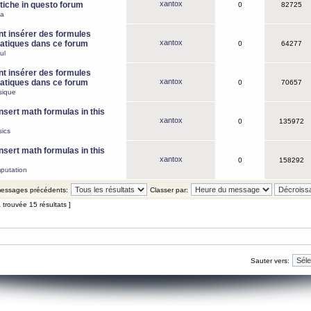
xantox
iche in questo forum
0
82725
ca
 insérer des formules
xantox
tiques dans ce forum
0
64277
ul
 insérer des formules
xantox
tiques dans ce forum
0
70657
sique
nsert math formulas in this
xantox
0
135972
ics
nsert math formulas in this
xantox
0
158292
putation
 messages précédents:
Classer par:
 trouvée 15 résultats ]
Sauter vers: