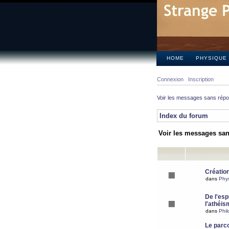
HOME
PHYSIQUE
Connexion
Inscription
Voir les messages sans rép
Index du forum
Voir les messages sa
Création
dans
Phy
De l'espr
l'athéis
dans
Phil
Le parc