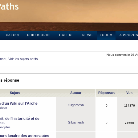
CALCUL
PHILOSOPHIE
GALERIE
NEWS
FORUM
A PROPO
Nous sommes le 08 A
onse
|
Voir les sujets actifs
ns réponse
Sujets
Auteur
Réponses
Vus
 d'un Wiki sur l'Arche
Gilgamesh
0
114376
sique
it, de l'historicité et de
Gilgamesh
me.
0
74658
osophie
ours lunaire des astronautes