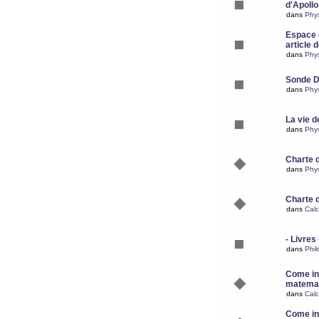
d'Apoll
dans
Phy
Espace d
article 
dans
Phy
Sonde 
dans
Phy
La vie d
dans
Phy
Charte 
dans
Phy
Charte 
dans
Calc
- Livres 
dans
Phil
Come ins
matemat
dans
Calc
Come ins