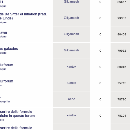
Gilgamesh
o11
0
85667
sique
e De Sitter et inflation (trad.
Gilgamesh
de Linde)
0
99337
sique
Dawn
Gilgamesh
0
80458
sique
es galaxies
Gilgamesh
0
79962
sique
du forum
xantox
0
80046
sique
du forum
xantox
0
75745
ul
-
Ache
0
78730
osophie
erire delle formule
xantox
iche in questo forum
0
78104
olo
erire delle formule