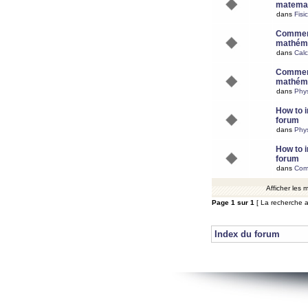
matemat
dans
Fisi
Comment
mathéma
dans
Calc
Comment
mathéma
dans
Phy
How to i
forum
dans
Phys
How to i
forum
dans
Com
Afficher les
Page
1
sur
1
[ La recherche a
Index du forum