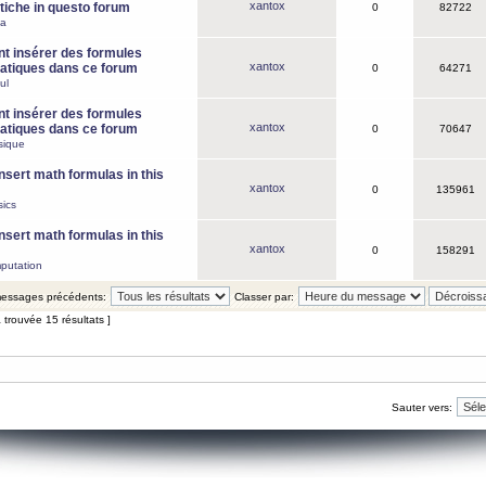
xantox
iche in questo forum
0
82722
ca
 insérer des formules
xantox
tiques dans ce forum
0
64271
ul
 insérer des formules
xantox
tiques dans ce forum
0
70647
sique
nsert math formulas in this
xantox
0
135961
ics
nsert math formulas in this
xantox
0
158291
putation
 messages précédents:
Classer par:
 trouvée 15 résultats ]
Sauter vers: