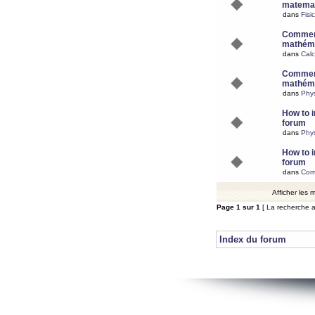
matemat
dans
Fisi
Comment
mathéma
dans
Calc
Comment
mathéma
dans
Phy
How to i
forum
dans
Phys
How to i
forum
dans
Com
Afficher les
Page
1
sur
1
[ La recherche a
Index du forum