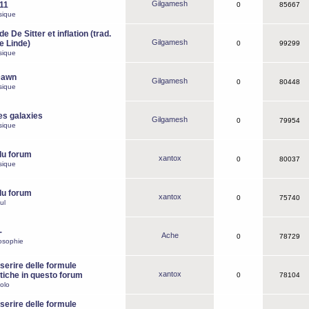
Gilgamesh
o11
0
85667
sique
e De Sitter et inflation (trad.
Gilgamesh
de Linde)
0
99299
sique
Dawn
Gilgamesh
0
80448
sique
es galaxies
Gilgamesh
0
79954
sique
du forum
xantox
0
80037
sique
du forum
xantox
0
75740
ul
-
Ache
0
78729
osophie
erire delle formule
xantox
iche in questo forum
0
78104
olo
erire delle formule