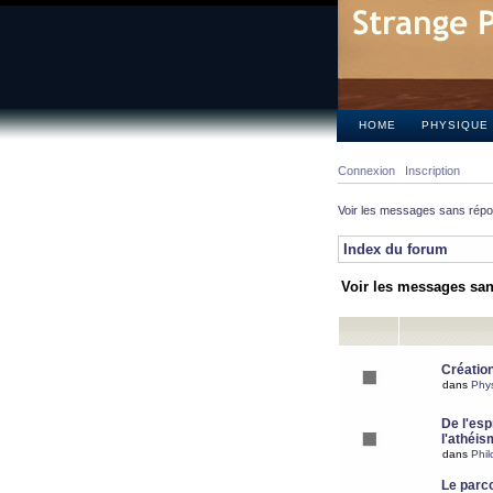
HOME
PHYSIQUE
Connexion
Inscription
Voir les messages sans rép
Index du forum
Voir les messages sa
Création
dans
Phy
De l'espr
l'athéis
dans
Phil
Le parc