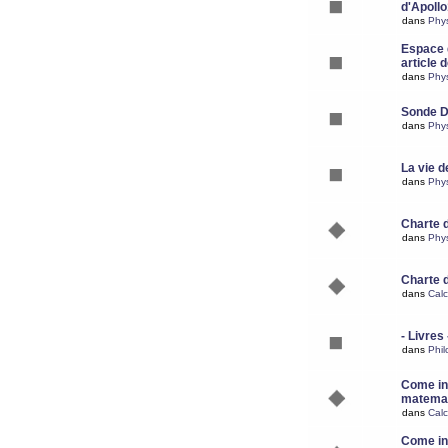
d'Apoll
dans
Phy
Espace d
article 
dans
Phy
Sonde 
dans
Phy
La vie d
dans
Phy
Charte 
dans
Phy
Charte 
dans
Calc
- Livres 
dans
Phil
Come ins
matemat
dans
Calc
Come ins