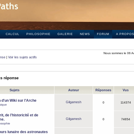
CALCUL
PHILOSOPHIE
GALERIE
NEWS
FORUM
A PROPO
Nous sommes le 06 A
onse
|
Voir les sujets actifs
ns réponse
Sujets
Auteur
Réponses
Vus
 d'un Wiki sur l'Arche
Gilgamesh
0
114374
sique
it, de l'historicité et de
Gilgamesh
me.
0
74654
osophie
ours lunaire des astronautes