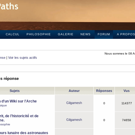
CALCUL
PHILOSOPHIE
GALERIE
NEWS
FORUM
A PROPO
Nous sommes le 08 A
onse
|
Voir les sujets actifs
ns réponse
Sujets
Auteur
Réponses
Vus
 d'un Wiki sur l'Arche
Gilgamesh
0
114377
sique
it, de l'historicité et de
Gilgamesh
me.
0
74658
osophie
ours lunaire des astronautes