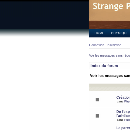
HOME
PHYSIQUE
Connexion
Inscription
Voir les messages sans rép
Index du forum
Voir les messages sa
Création
dans
Phy
De l'espr
l'athéis
dans
Phil
Le parc