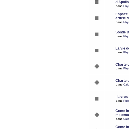
d'Apoll
dans
Phy
Espace d
article 
dans
Phy
Sonde 
dans
Phy
La vie d
dans
Phy
Charte 
dans
Phy
Charte 
dans
Calc
- Livres 
dans
Phil
Come ins
matemat
dans
Calc
Come ins