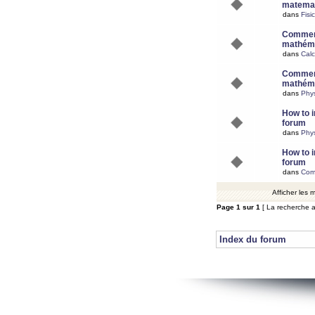
matemat
dans
Fisi
Comment
mathéma
dans
Calc
Comment
mathéma
dans
Phy
How to i
forum
dans
Phys
How to i
forum
dans
Com
Afficher les
Page
1
sur
1
[ La recherche a
Index du forum