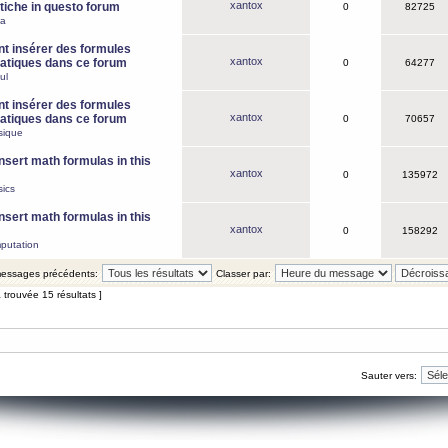
xantox
iche in questo forum
0
82725
ca
 insérer des formules
xantox
tiques dans ce forum
0
64277
ul
 insérer des formules
xantox
tiques dans ce forum
0
70657
sique
nsert math formulas in this
xantox
0
135972
ics
nsert math formulas in this
xantox
0
158292
putation
 messages précédents:
Classer par:
 trouvée 15 résultats ]
Sauter vers: