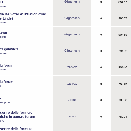
Gilgamesh
o11
0
85667
sique
e De Sitter et inflation (trad.
Gilgamesh
de Linde)
0
99337
sique
Dawn
Gilgamesh
0
80458
sique
es galaxies
Gilgamesh
0
79962
sique
du forum
xantox
0
80046
sique
du forum
xantox
0
75745
ul
-
Ache
0
78730
osophie
erire delle formule
xantox
iche in questo forum
0
78104
olo
erire delle formule