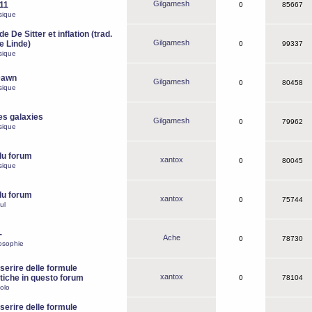
Gilgamesh
o11
0
85667
sique
e De Sitter et inflation (trad.
Gilgamesh
de Linde)
0
99337
sique
Dawn
Gilgamesh
0
80458
sique
es galaxies
Gilgamesh
0
79962
sique
du forum
xantox
0
80045
sique
du forum
xantox
0
75744
ul
-
Ache
0
78730
osophie
erire delle formule
xantox
iche in questo forum
0
78104
olo
erire delle formule