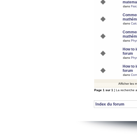
matemat
dans
Fisi
Comment
mathéma
dans
Calc
Comment
mathéma
dans
Phy
How to i
forum
dans
Phys
How to i
forum
dans
Com
Afficher les
Page
1
sur
1
[ La recherche a
Index du forum