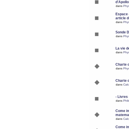
d'Apoll
dans
Phy
Espace d
article 
dans
Phy
Sonde 
dans
Phy
La vie d
dans
Phy
Charte 
dans
Phy
Charte 
dans
Calc
- Livres 
dans
Phil
Come ins
matemat
dans
Calc
Come ins