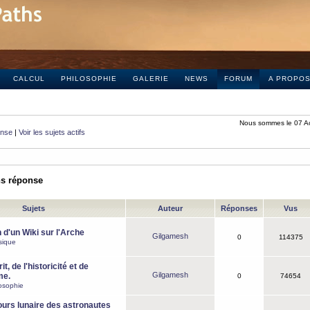
CALCUL
PHILOSOPHIE
GALERIE
NEWS
FORUM
A PROPO
Nous sommes le 07 A
onse
|
Voir les sujets actifs
ns réponse
Sujets
Auteur
Réponses
Vus
 d'un Wiki sur l'Arche
Gilgamesh
0
114375
sique
it, de l'historicité et de
Gilgamesh
me.
0
74654
osophie
ours lunaire des astronautes