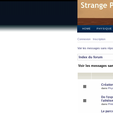
HOME
PHYSIQUE
Connexion
Inscription
Voir les messages sans rép
Index du forum
Voir les messages sa
Création
dans
Phy
De l'espr
l'athéis
dans
Phil
Le parc