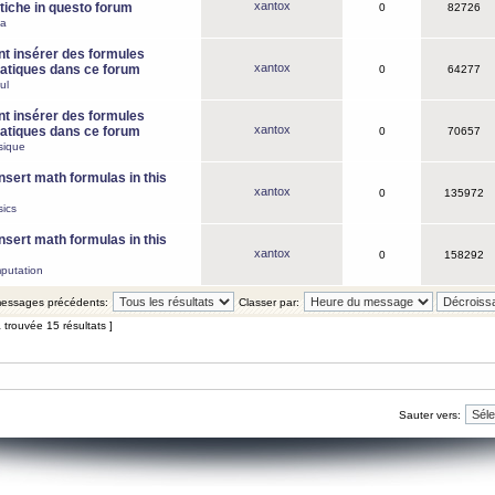
xantox
iche in questo forum
0
82726
ca
 insérer des formules
xantox
tiques dans ce forum
0
64277
ul
 insérer des formules
xantox
tiques dans ce forum
0
70657
sique
nsert math formulas in this
xantox
0
135972
ics
nsert math formulas in this
xantox
0
158292
putation
 messages précédents:
Classer par:
 trouvée 15 résultats ]
Sauter vers: