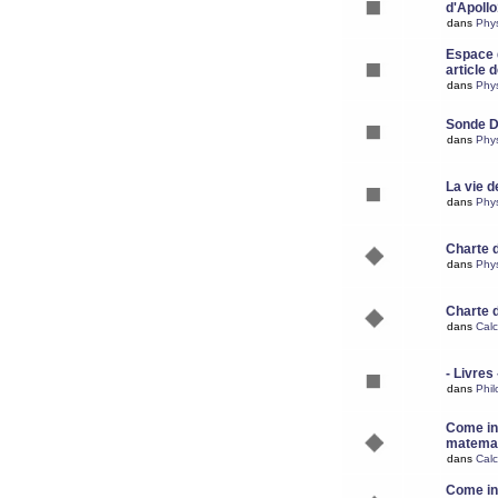
d'Apoll
dans
Phy
Espace d
article 
dans
Phy
Sonde 
dans
Phy
La vie d
dans
Phy
Charte 
dans
Phy
Charte 
dans
Calc
- Livres 
dans
Phil
Come ins
matemat
dans
Calc
Come ins