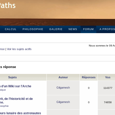
CALCUL
PHILOSOPHIE
GALERIE
NEWS
FORUM
A PROPO
Nous sommes le 09 A
onse
|
Voir les sujets actifs
ns réponse
Sujets
Auteur
Réponses
Vus
 d'un Wiki sur l'Arche
Gilgamesh
0
114377
sique
it, de l'historicité et de
Gilgamesh
me.
0
74658
osophie
ours lunaire des astronautes