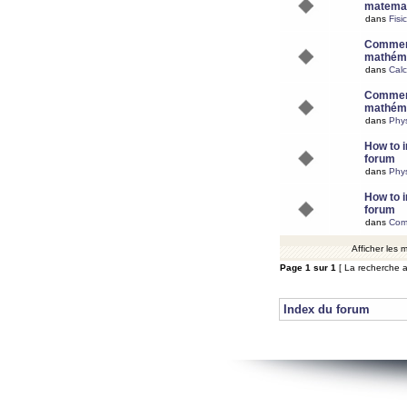
matemat
dans
Fisi
Comment
mathéma
dans
Calc
Comment
mathéma
dans
Phy
How to i
forum
dans
Phys
How to i
forum
dans
Com
Afficher les
Page
1
sur
1
[ La recherche a
Index du forum