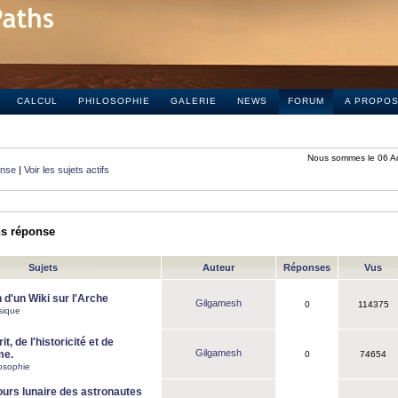
CALCUL
PHILOSOPHIE
GALERIE
NEWS
FORUM
A PROPO
Nous sommes le 06 A
onse
|
Voir les sujets actifs
ns réponse
Sujets
Auteur
Réponses
Vus
 d'un Wiki sur l'Arche
Gilgamesh
0
114375
sique
it, de l'historicité et de
Gilgamesh
me.
0
74654
osophie
ours lunaire des astronautes