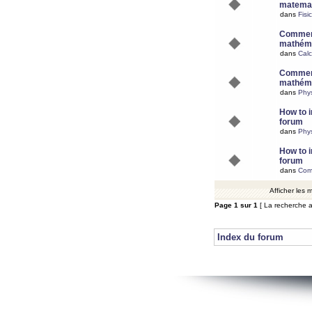
matemat
dans
Fisi
Comment
mathéma
dans
Calc
Comment
mathéma
dans
Phy
How to i
forum
dans
Phys
How to i
forum
dans
Com
Afficher les
Page
1
sur
1
[ La recherche a
Index du forum