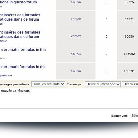
xantox
iche in questo forum
0
82725
ca
 insérer des formules
xantox
tiques dans ce forum
0
64271
ul
 insérer des formules
xantox
tiques dans ce forum
0
70650
sique
nsert math formulas in this
xantox
0
135962
ics
nsert math formulas in this
xantox
0
158291
putation
 messages précédents:
Classer par:
 trouvée 15 résultats ]
Sauter vers: