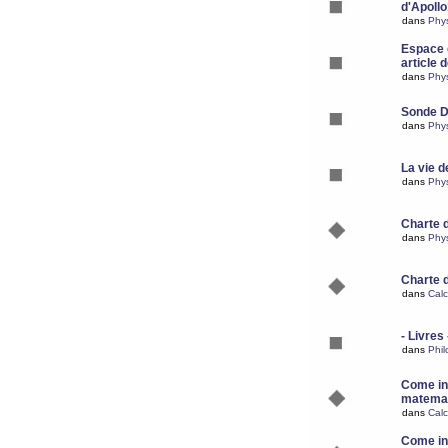
d'Apoll
dans
Phy
Espace d
article 
dans
Phy
Sonde 
dans
Phy
La vie d
dans
Phy
Charte 
dans
Phy
Charte 
dans
Calc
- Livres 
dans
Phil
Come ins
matemat
dans
Calc
Come ins