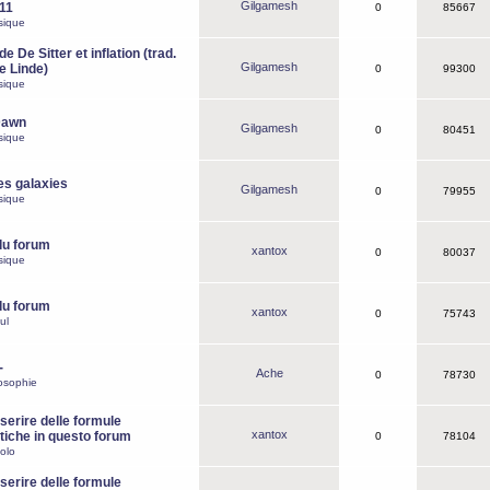
Gilgamesh
o11
0
85667
sique
e De Sitter et inflation (trad.
Gilgamesh
de Linde)
0
99300
sique
Dawn
Gilgamesh
0
80451
sique
es galaxies
Gilgamesh
0
79955
sique
du forum
xantox
0
80037
sique
du forum
xantox
0
75743
ul
-
Ache
0
78730
osophie
erire delle formule
xantox
iche in questo forum
0
78104
olo
erire delle formule