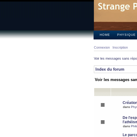
HOME
PHYSIQUE
Connexion
Inscription
Voir les messages sans rép
Index du forum
Voir les messages sa
Création
dans
Phy
De l'espr
l'athéis
dans
Phil
Le parc