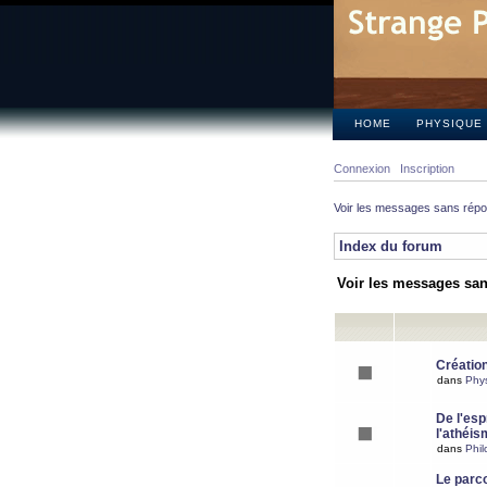
HOME
PHYSIQUE
Connexion
Inscription
Voir les messages sans rép
Index du forum
Voir les messages sa
Création
dans
Phy
De l'espr
l'athéis
dans
Phil
Le parc