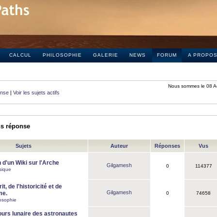
CALCUL
PHILOSOPHIE
GALERIE
NEWS
FORUM
A PROPO
Nous sommes le 08 A
onse
|
Voir les sujets actifs
ns réponse
Sujets
Auteur
Réponses
Vus
 d'un Wiki sur l'Arche
Gilgamesh
0
114377
sique
it, de l'historicité et de
Gilgamesh
me.
0
74658
osophie
ours lunaire des astronautes