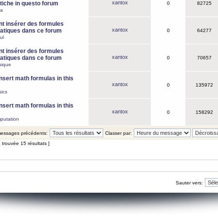
xantox
iche in questo forum
0
82725
ca
 insérer des formules
xantox
tiques dans ce forum
0
64277
ul
 insérer des formules
xantox
tiques dans ce forum
0
70657
sique
nsert math formulas in this
xantox
0
135972
ics
nsert math formulas in this
xantox
0
158292
putation
 messages précédents:
Classer par:
 trouvée 15 résultats ]
Sauter vers: