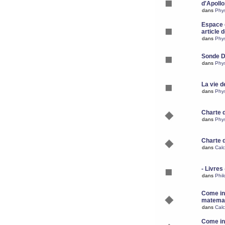
d'Apoll
dans
Phy
Espace d
article 
dans
Phy
Sonde 
dans
Phy
La vie d
dans
Phy
Charte 
dans
Phy
Charte 
dans
Calc
- Livres 
dans
Phil
Come ins
matemat
dans
Calc
Come ins