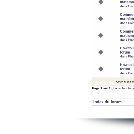
matemat
dans
Fisi
Comment
mathéma
dans
Calc
Comment
mathéma
dans
Phy
How to i
forum
dans
Phys
How to i
forum
dans
Com
Afficher les
Page
1
sur
1
[ La recherche a
Index du forum