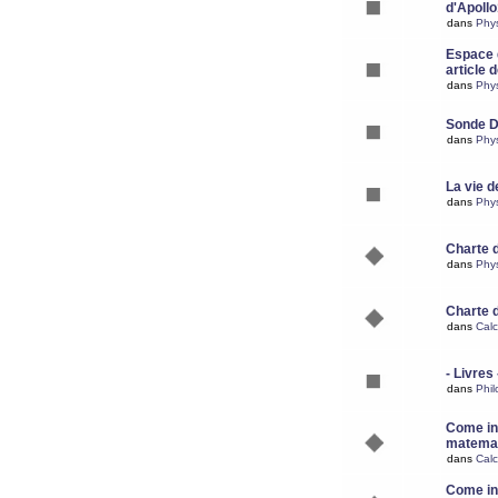
d'Apoll
dans
Phy
Espace d
article 
dans
Phy
Sonde 
dans
Phy
La vie d
dans
Phy
Charte 
dans
Phy
Charte 
dans
Calc
- Livres 
dans
Phil
Come ins
matemat
dans
Calc
Come ins