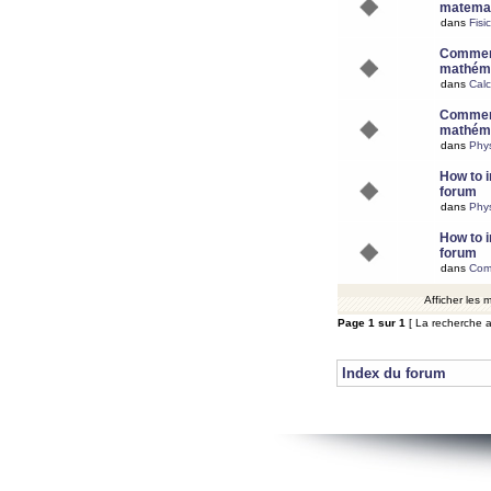
matemat
dans
Fisi
Comment
mathéma
dans
Calc
Comment
mathéma
dans
Phy
How to i
forum
dans
Phys
How to i
forum
dans
Com
Afficher les
Page
1
sur
1
[ La recherche a
Index du forum