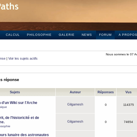
CALCUL
PHILOSOPHIE
GALERIE
NEWS
FORUM
A PROPO
Nous sommes le 07 A
onse
|
Voir les sujets actifs
ns réponse
Sujets
Auteur
Réponses
Vus
 d'un Wiki sur l'Arche
Gilgamesh
0
114375
sique
it, de l'historicité et de
Gilgamesh
me.
0
74654
osophie
ours lunaire des astronautes