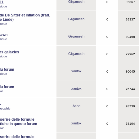
Gilgamesh
o11
0
85667
sique
e De Sitter et inflation (trad.
Gilgamesh
de Linde)
0
99337
sique
Dawn
Gilgamesh
0
80458
sique
es galaxies
Gilgamesh
0
79962
sique
du forum
xantox
0
80045
sique
du forum
xantox
0
75744
ul
-
Ache
0
78730
osophie
erire delle formule
xantox
iche in questo forum
0
78104
olo
erire delle formule