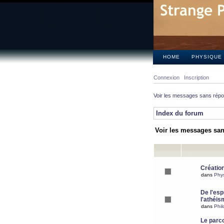
HOME
PHYSIQUE
Connexion
Inscription
Voir les messages sans rép
Index du forum
Voir les messages sa
Création
dans
Phy
De l'espr
l'athéis
dans
Phil
Le parc