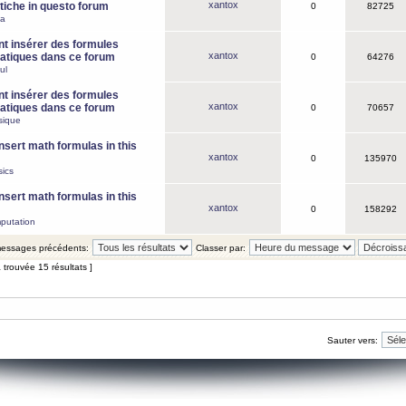
xantox
iche in questo forum
0
82725
ca
 insérer des formules
xantox
tiques dans ce forum
0
64276
ul
 insérer des formules
xantox
tiques dans ce forum
0
70657
sique
nsert math formulas in this
xantox
0
135970
ics
nsert math formulas in this
xantox
0
158292
putation
 messages précédents:
Classer par:
 trouvée 15 résultats ]
Sauter vers: