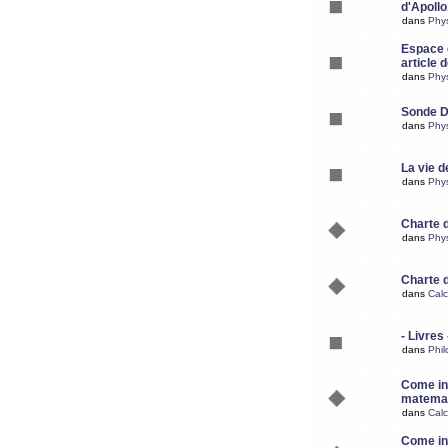
d'Apoll
dans
Phy
Espace d
article 
dans
Phy
Sonde 
dans
Phy
La vie d
dans
Phy
Charte 
dans
Phy
Charte 
dans
Calc
- Livres 
dans
Phil
Come ins
matemat
dans
Calc
Come ins