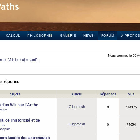
CALCUL
PHILOSOPHIE
GALERIE
NEWS
FORUM
A PROPO
Nous sommes le 06 A
onse
|
Voir les sujets actifs
ns réponse
Sujets
Auteur
Réponses
Vus
 d'un Wiki sur l'Arche
Gilgamesh
0
114375
sique
it, de l'historicité et de
Gilgamesh
me.
0
74654
osophie
ours lunaire des astronautes