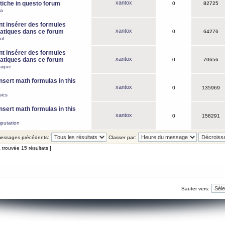
xantox
iche in questo forum
0
82725
ca
 insérer des formules
xantox
tiques dans ce forum
0
64276
ul
 insérer des formules
xantox
tiques dans ce forum
0
70656
sique
nsert math formulas in this
xantox
0
135969
ics
nsert math formulas in this
xantox
0
158291
putation
 messages précédents:
Classer par:
 trouvée 15 résultats ]
Sauter vers: