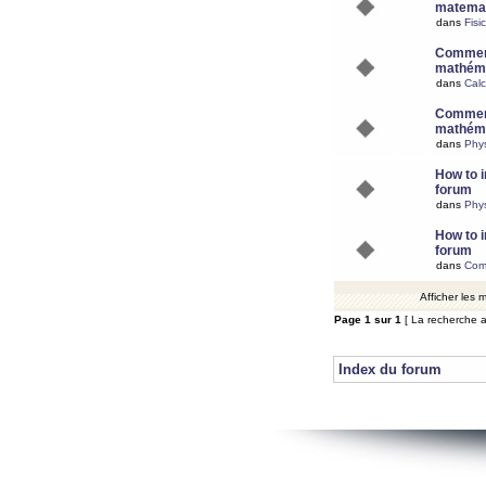
matemat
dans
Fisi
Comment
mathéma
dans
Calc
Comment
mathéma
dans
Phy
How to i
forum
dans
Phys
How to i
forum
dans
Com
Afficher les
Page
1
sur
1
[ La recherche a
Index du forum