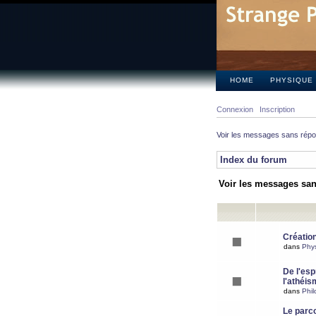
HOME
PHYSIQUE
Connexion
Inscription
Voir les messages sans rép
Index du forum
Voir les messages sa
Création
dans
Phy
De l'espr
l'athéis
dans
Phil
Le parc