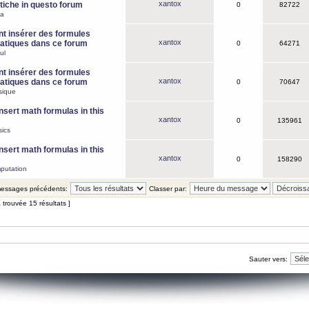
xantox
iche in questo forum
0
82722
ca
 insérer des formules
xantox
tiques dans ce forum
0
64271
ul
 insérer des formules
xantox
tiques dans ce forum
0
70647
sique
nsert math formulas in this
xantox
0
135961
ics
nsert math formulas in this
xantox
0
158290
putation
 messages précédents:
Classer par:
 trouvée 15 résultats ]
Sauter vers: