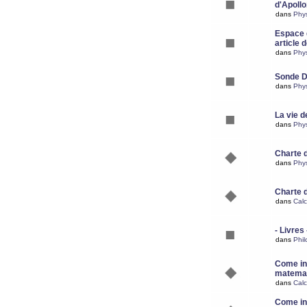
d'Apoll
dans
Phy
Espace d
article 
dans
Phy
Sonde 
dans
Phy
La vie d
dans
Phy
Charte 
dans
Phy
Charte 
dans
Calc
- Livres 
dans
Phil
Come ins
matemat
dans
Calc
Come ins