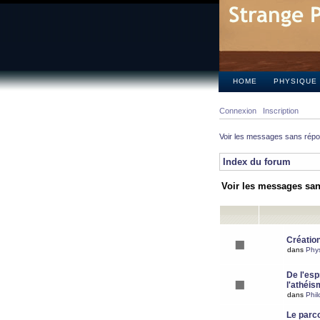
HOME
PHYSIQUE
Connexion
Inscription
Voir les messages sans rép
Index du forum
Voir les messages sa
Création
dans
Phy
De l'espr
l'athéis
dans
Phil
Le parc