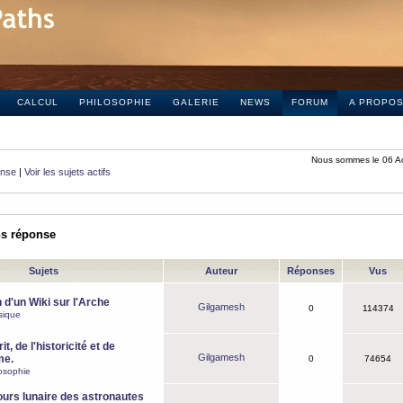
CALCUL
PHILOSOPHIE
GALERIE
NEWS
FORUM
A PROPO
Nous sommes le 06 A
onse
|
Voir les sujets actifs
ns réponse
Sujets
Auteur
Réponses
Vus
 d'un Wiki sur l'Arche
Gilgamesh
0
114374
sique
it, de l'historicité et de
Gilgamesh
me.
0
74654
osophie
ours lunaire des astronautes