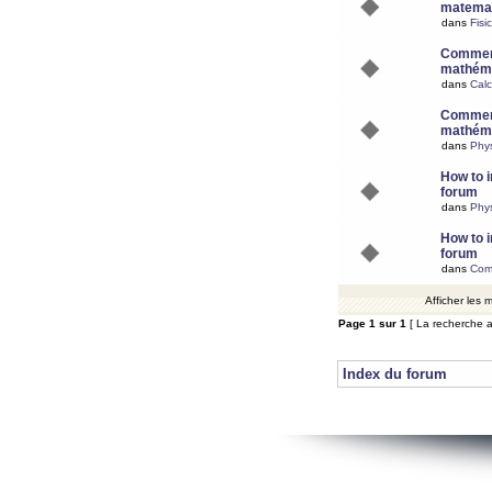
matemat
dans
Fisi
Comment
mathéma
dans
Calc
Comment
mathéma
dans
Phy
How to i
forum
dans
Phys
How to i
forum
dans
Com
Afficher les
Page
1
sur
1
[ La recherche a
Index du forum