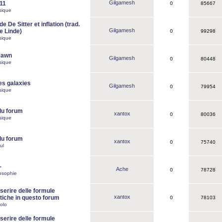
Gilgamesh
o11
0
85667
sique
e De Sitter et inflation (trad.
Gilgamesh
de Linde)
0
99298
sique
Dawn
Gilgamesh
0
80448
sique
es galaxies
Gilgamesh
0
79954
sique
du forum
xantox
0
80036
sique
du forum
xantox
0
75740
ul
-
Ache
0
78728
osophie
erire delle formule
xantox
iche in questo forum
0
78103
olo
erire delle formule