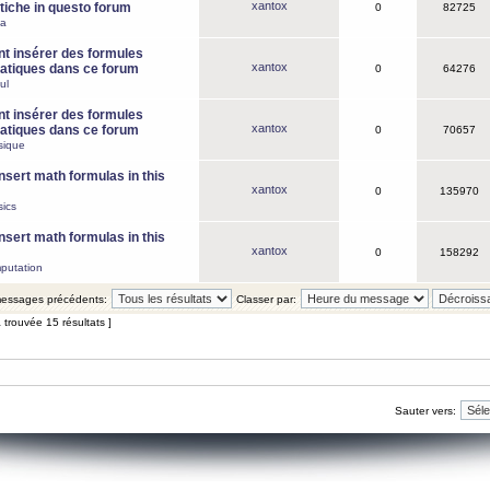
xantox
iche in questo forum
0
82725
ca
 insérer des formules
xantox
tiques dans ce forum
0
64276
ul
 insérer des formules
xantox
tiques dans ce forum
0
70657
sique
nsert math formulas in this
xantox
0
135970
ics
nsert math formulas in this
xantox
0
158292
putation
 messages précédents:
Classer par:
 trouvée 15 résultats ]
Sauter vers: