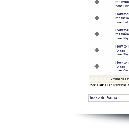
matemat
dans
Fisi
Comment
mathéma
dans
Calc
Comment
mathéma
dans
Phy
How to i
forum
dans
Phys
How to i
forum
dans
Com
Afficher les
Page
1
sur
1
[ La recherche a
Index du forum