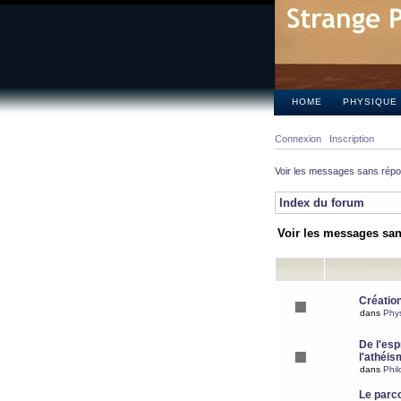
HOME
PHYSIQUE
Connexion
Inscription
Voir les messages sans rép
Index du forum
Voir les messages sa
Création
dans
Phy
De l'espr
l'athéis
dans
Phil
Le parc