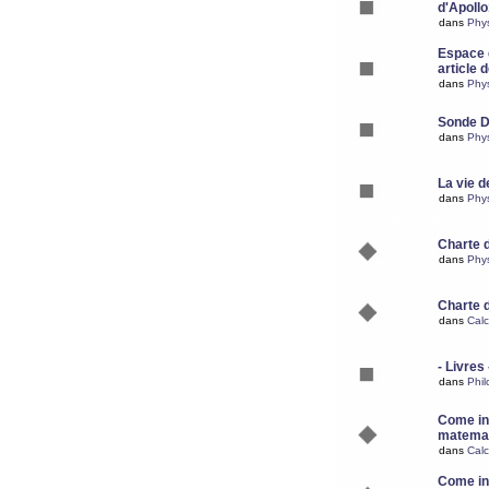
d'Apoll
dans
Phy
Espace d
article 
dans
Phy
Sonde 
dans
Phy
La vie d
dans
Phy
Charte 
dans
Phy
Charte 
dans
Calc
- Livres 
dans
Phil
Come ins
matemat
dans
Calc
Come ins