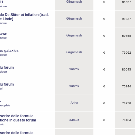
Gilgamesh
o11
0
85667
sique
e De Sitter et inflation (trad.
Gilgamesh
de Linde)
0
99337
sique
Dawn
Gilgamesh
0
80458
sique
es galaxies
Gilgamesh
0
79962
sique
du forum
xantox
0
80045
sique
du forum
xantox
0
75744
ul
-
Ache
0
78730
osophie
erire delle formule
xantox
iche in questo forum
0
78104
olo
erire delle formule