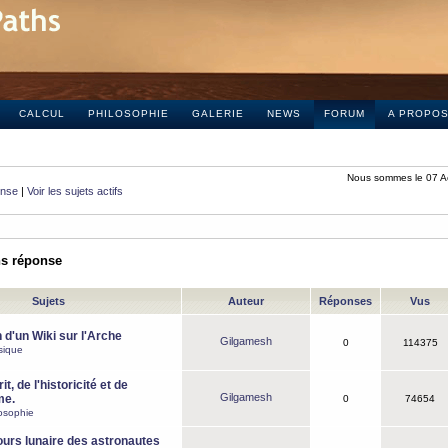
CALCUL
PHILOSOPHIE
GALERIE
NEWS
FORUM
A PROPO
Nous sommes le 07 A
onse
|
Voir les sujets actifs
ns réponse
Sujets
Auteur
Réponses
Vus
 d'un Wiki sur l'Arche
Gilgamesh
0
114375
sique
it, de l'historicité et de
Gilgamesh
me.
0
74654
osophie
ours lunaire des astronautes