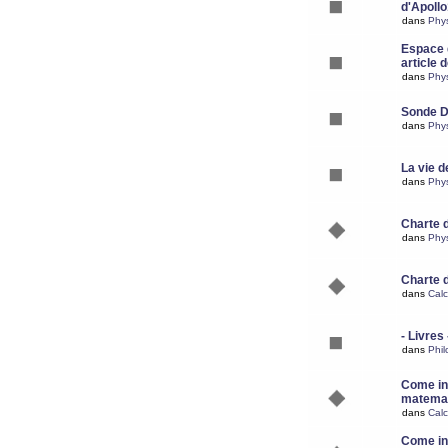
d'Apoll
dans
Phy
Espace d
article 
dans
Phy
Sonde 
dans
Phy
La vie d
dans
Phy
Charte 
dans
Phy
Charte 
dans
Calc
- Livres 
dans
Phil
Come ins
matemat
dans
Calc
Come ins