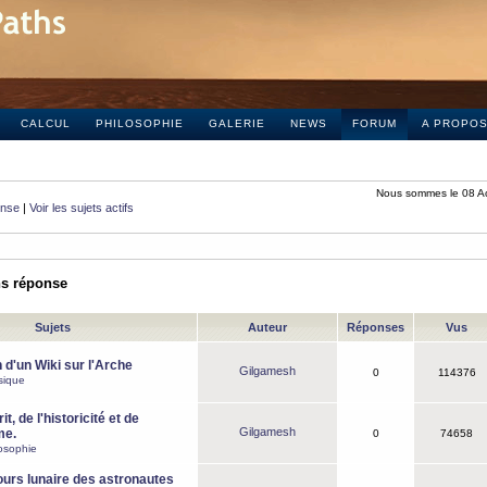
CALCUL
PHILOSOPHIE
GALERIE
NEWS
FORUM
A PROPO
Nous sommes le 08 A
onse
|
Voir les sujets actifs
ns réponse
Sujets
Auteur
Réponses
Vus
 d'un Wiki sur l'Arche
Gilgamesh
0
114376
sique
it, de l'historicité et de
Gilgamesh
me.
0
74658
osophie
ours lunaire des astronautes