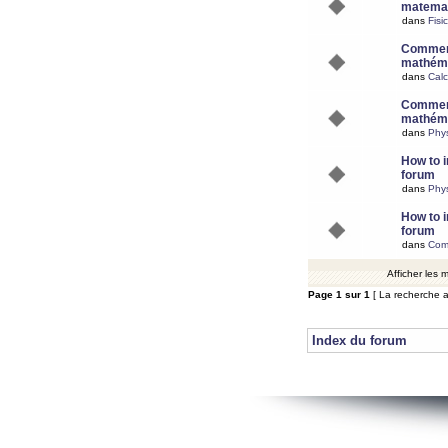
matemat
dans
Fisi
Comment
mathéma
dans
Calc
Comment
mathéma
dans
Phy
How to i
forum
dans
Phys
How to i
forum
dans
Com
Afficher les
Page
1
sur
1
[ La recherche a
Index du forum