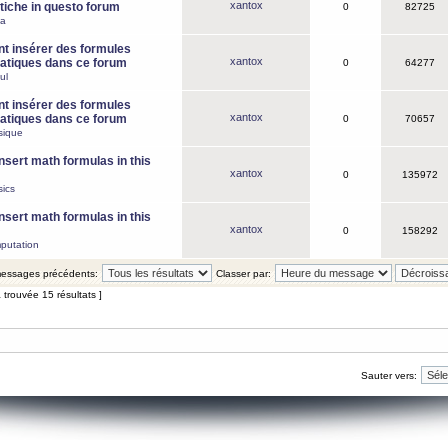
xantox
iche in questo forum
0
82725
ca
 insérer des formules
xantox
tiques dans ce forum
0
64277
ul
 insérer des formules
xantox
tiques dans ce forum
0
70657
sique
nsert math formulas in this
xantox
0
135972
ics
nsert math formulas in this
xantox
0
158292
putation
 messages précédents:
Classer par:
 trouvée 15 résultats ]
Sauter vers: