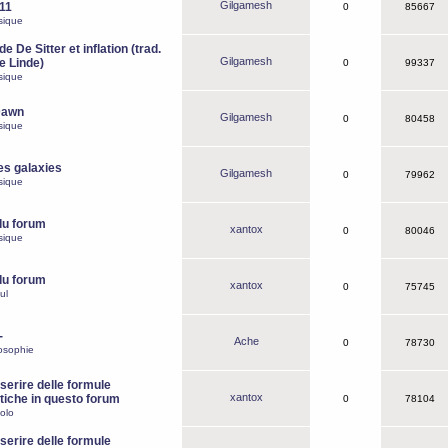
Gilgamesh
o11
0
85667
sique
e De Sitter et inflation (trad.
Gilgamesh
de Linde)
0
99337
sique
Dawn
Gilgamesh
0
80458
sique
es galaxies
Gilgamesh
0
79962
sique
du forum
xantox
0
80046
sique
du forum
xantox
0
75745
ul
-
Ache
0
78730
osophie
erire delle formule
xantox
iche in questo forum
0
78104
olo
erire delle formule