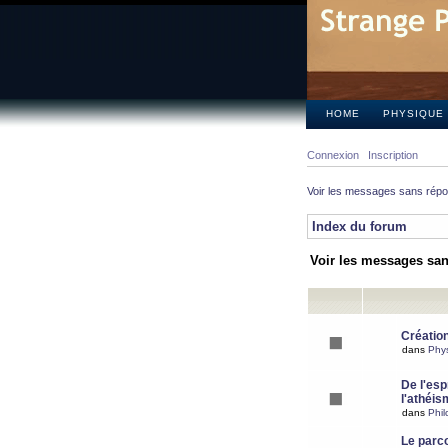
HOME
PHYSIQUE
Connexion
Inscription
Voir les messages sans rép
Index du forum
Voir les messages sa
Création
dans
Phy
De l'espr
l'athéis
dans
Phil
Le parc