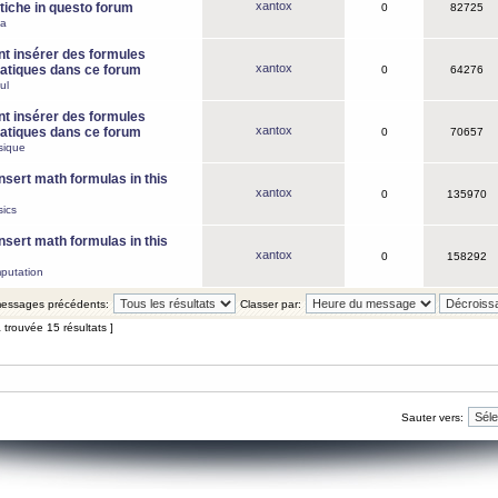
xantox
iche in questo forum
0
82725
ca
 insérer des formules
xantox
tiques dans ce forum
0
64276
ul
 insérer des formules
xantox
tiques dans ce forum
0
70657
sique
nsert math formulas in this
xantox
0
135970
ics
nsert math formulas in this
xantox
0
158292
putation
 messages précédents:
Classer par:
 trouvée 15 résultats ]
Sauter vers: