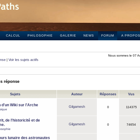
CALCUL
PHILOSOPHIE
GALERIE
NEWS
FORUM
A PROPO
Nous sommes le 07 A
onse
|
Voir les sujets actifs
ns réponse
Sujets
Auteur
Réponses
Vus
 d'un Wiki sur l'Arche
Gilgamesh
0
114375
sique
it, de l'historicité et de
Gilgamesh
me.
0
74654
osophie
ours lunaire des astronautes