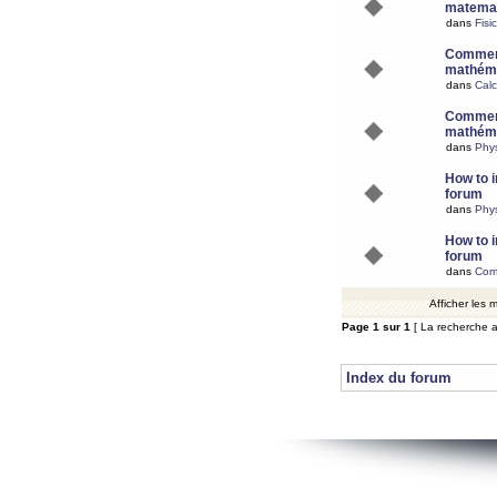
matemat
dans
Fisi
Comment
mathéma
dans
Calc
Comment
mathéma
dans
Phy
How to i
forum
dans
Phys
How to i
forum
dans
Com
Afficher les
Page
1
sur
1
[ La recherche a
Index du forum