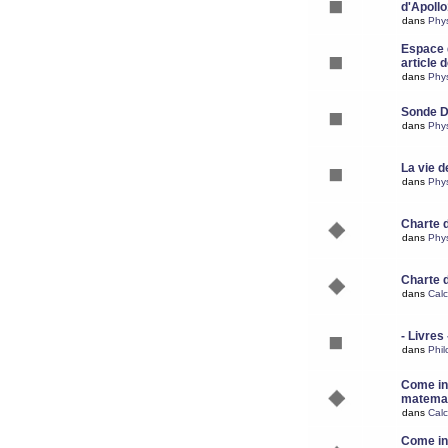
d'Apoll
dans
Phy
Espace d
article 
dans
Phy
Sonde 
dans
Phy
La vie d
dans
Phy
Charte 
dans
Phy
Charte 
dans
Calc
- Livres 
dans
Phil
Come ins
matemat
dans
Calc
Come ins