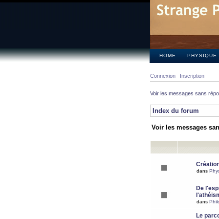
HOME
PHYSIQUE
Connexion
Inscription
Voir les messages sans rép
Index du forum
Voir les messages sa
Création
dans
Phy
De l'espr
l'athéis
dans
Phil
Le parc