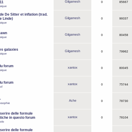
Gilgamesh
o11
0
85667
sique
e De Sitter et inflation (trad.
Gilgamesh
de Linde)
0
99337
sique
Dawn
Gilgamesh
0
80458
sique
es galaxies
Gilgamesh
0
79962
sique
du forum
xantox
0
80045
sique
du forum
xantox
0
75744
ul
-
Ache
0
78730
osophie
erire delle formule
xantox
iche in questo forum
0
78104
olo
erire delle formule