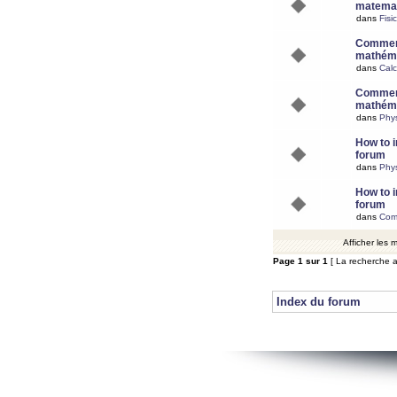
matemat
dans
Fisi
Comment
mathéma
dans
Calc
Comment
mathéma
dans
Phy
How to i
forum
dans
Phys
How to i
forum
dans
Com
Afficher les
Page
1
sur
1
[ La recherche a
Index du forum