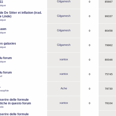
Gilgamesh
o11
0
85667
sique
e De Sitter et inflation (trad.
Gilgamesh
de Linde)
0
99337
sique
Dawn
Gilgamesh
0
80458
sique
es galaxies
Gilgamesh
0
79962
sique
du forum
xantox
0
80046
sique
du forum
xantox
0
75745
ul
-
Ache
0
78730
osophie
erire delle formule
xantox
iche in questo forum
0
78104
olo
erire delle formule