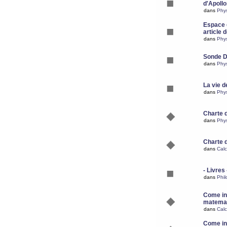
d'Apoll
dans
Phy
Espace d
article 
dans
Phy
Sonde 
dans
Phy
La vie d
dans
Phy
Charte 
dans
Phy
Charte 
dans
Calc
- Livres 
dans
Phil
Come ins
matemat
dans
Calc
Come ins