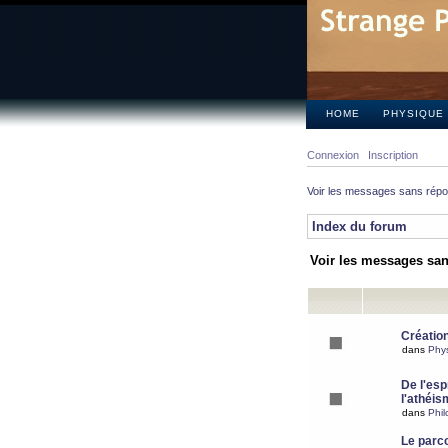
HOME
PHYSIQUE
Connexion
Inscription
Voir les messages sans rép
Index du forum
Voir les messages sa
Création
dans
Phy
De l'espr
l'athéis
dans
Phil
Le parc