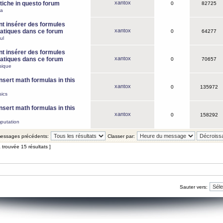
xantox
iche in questo forum
0
82725
ca
 insérer des formules
xantox
tiques dans ce forum
0
64277
ul
 insérer des formules
xantox
tiques dans ce forum
0
70657
sique
nsert math formulas in this
xantox
0
135972
ics
nsert math formulas in this
xantox
0
158292
putation
 messages précédents:
Classer par:
 trouvée 15 résultats ]
Sauter vers: