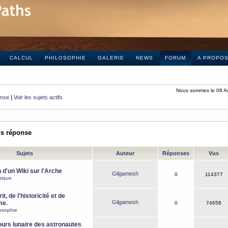
CALCUL
PHILOSOPHIE
GALERIE
NEWS
FORUM
A PROPO
Nous sommes le 08 A
onse
|
Voir les sujets actifs
ns réponse
Sujets
Auteur
Réponses
Vus
 d'un Wiki sur l'Arche
Gilgamesh
0
114377
sique
it, de l'historicité et de
Gilgamesh
me.
0
74658
osophie
ours lunaire des astronautes