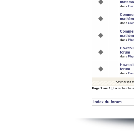
matemat
dans
Fisi
Comment
mathéma
dans
Calc
Comment
mathéma
dans
Phy
How to i
forum
dans
Phys
How to i
forum
dans
Com
Afficher les
Page
1
sur
1
[ La recherche a
Index du forum