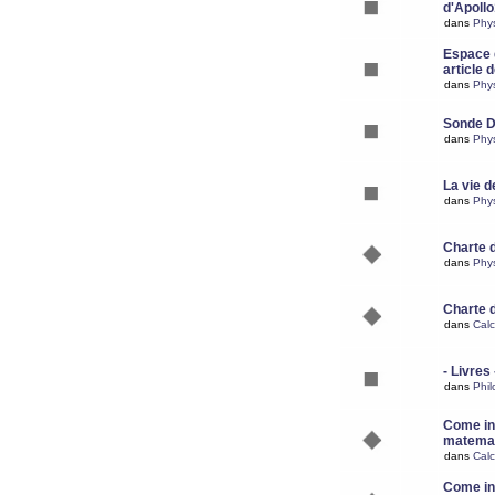
d'Apoll
dans
Phy
Espace d
article 
dans
Phy
Sonde 
dans
Phy
La vie d
dans
Phy
Charte 
dans
Phy
Charte 
dans
Calc
- Livres 
dans
Phil
Come ins
matemat
dans
Calc
Come ins