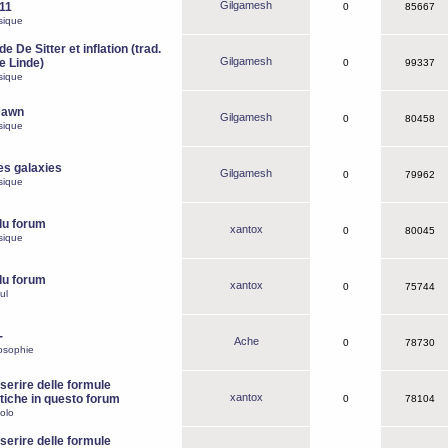
Gilgamesh
o11
0
85667
sique
e De Sitter et inflation (trad.
Gilgamesh
de Linde)
0
99337
sique
Dawn
Gilgamesh
0
80458
sique
es galaxies
Gilgamesh
0
79962
sique
du forum
xantox
0
80045
sique
du forum
xantox
0
75744
ul
-
Ache
0
78730
osophie
erire delle formule
xantox
iche in questo forum
0
78104
olo
erire delle formule