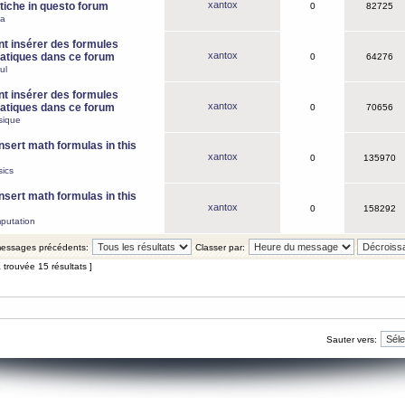
xantox
iche in questo forum
0
82725
ca
 insérer des formules
xantox
tiques dans ce forum
0
64276
ul
 insérer des formules
xantox
tiques dans ce forum
0
70656
sique
nsert math formulas in this
xantox
0
135970
ics
nsert math formulas in this
xantox
0
158292
putation
 messages précédents:
Classer par:
 trouvée 15 résultats ]
Sauter vers: