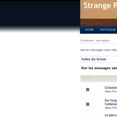
HOME
PHYSIQUE
Connexion
Inscription
Voir les messages sans rép
Index du forum
Voir les messages sa
Création
dans
Phy
De l'espr
l'athéis
dans
Phil
Le parc