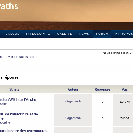
CALCUL
PHILOSOPHIE
GALERIE
NEWS
FORUM
A PROPO
Nous sommes le 07 A
onse
|
Voir les sujets actifs
ns réponse
Sujets
Auteur
Réponses
Vus
 d'un Wiki sur l'Arche
Gilgamesh
0
114375
sique
it, de l'historicité et de
Gilgamesh
me.
0
74654
osophie
ours lunaire des astronautes