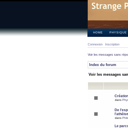
HOME
PHYSIQUE
Connexion
Inscription
Voir les messages sans rép
Index du forum
Voir les messages sa
Création
dans
Phy
De l'espr
l'athéis
dans
Phil
Le parc