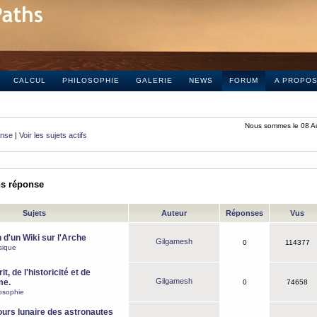
CALCUL
PHILOSOPHIE
GALERIE
NEWS
FORUM
A PROPO
Nous sommes le 08 A
onse
|
Voir les sujets actifs
ns réponse
Sujets
Auteur
Réponses
Vus
 d'un Wiki sur l'Arche
Gilgamesh
0
114377
sique
it, de l'historicité et de
Gilgamesh
me.
0
74658
osophie
ours lunaire des astronautes