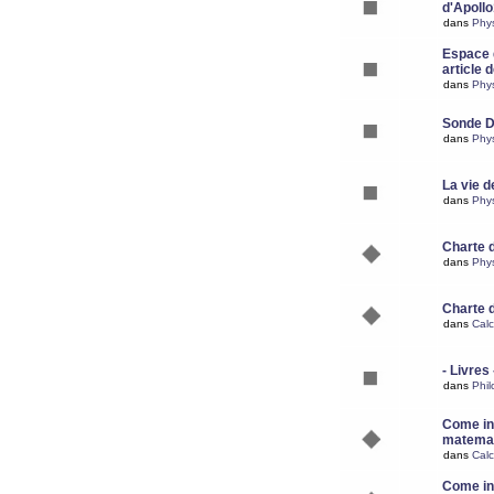
d'Apoll
dans
Phy
Espace d
article 
dans
Phy
Sonde 
dans
Phy
La vie d
dans
Phy
Charte 
dans
Phy
Charte 
dans
Calc
- Livres 
dans
Phil
Come ins
matemat
dans
Calc
Come ins