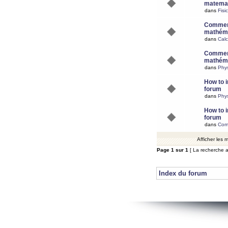
matemat
dans
Fisi
Comment
mathéma
dans
Calc
Comment
mathéma
dans
Phy
How to i
forum
dans
Phys
How to i
forum
dans
Com
Afficher les
Page
1
sur
1
[ La recherche a
Index du forum