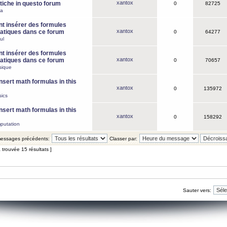
xantox
iche in questo forum
0
82725
ca
 insérer des formules
xantox
tiques dans ce forum
0
64277
ul
 insérer des formules
xantox
tiques dans ce forum
0
70657
sique
nsert math formulas in this
xantox
0
135972
ics
nsert math formulas in this
xantox
0
158292
putation
 messages précédents:
Classer par:
 trouvée 15 résultats ]
Sauter vers: