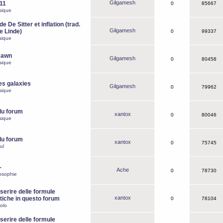
Gilgamesh
o11
0
85667
sique
e De Sitter et inflation (trad.
Gilgamesh
de Linde)
0
99337
sique
Dawn
Gilgamesh
0
80458
sique
es galaxies
Gilgamesh
0
79962
sique
du forum
xantox
0
80046
sique
du forum
xantox
0
75745
ul
-
Ache
0
78730
osophie
erire delle formule
xantox
iche in questo forum
0
78104
olo
erire delle formule