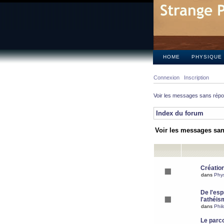
HOME
PHYSIQUE
Connexion
Inscription
Voir les messages sans rép
Index du forum
Voir les messages sa
Création
dans
Phy
De l'espr
l'athéis
dans
Phil
Le parc