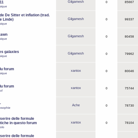
Gilgamesh
o11
0
85667
sique
e De Sitter et inflation (trad.
Gilgamesh
de Linde)
0
99337
sique
Dawn
Gilgamesh
0
80458
sique
es galaxies
Gilgamesh
0
79962
sique
du forum
xantox
0
80046
sique
du forum
xantox
0
75744
ul
-
Ache
0
78730
osophie
erire delle formule
xantox
iche in questo forum
0
78104
olo
erire delle formule