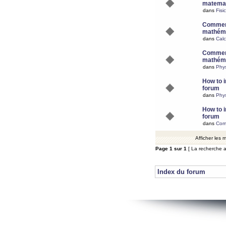
matemat
dans
Fisi
Comment
mathéma
dans
Calc
Comment
mathéma
dans
Phy
How to i
forum
dans
Phys
How to i
forum
dans
Com
Afficher les
Page
1
sur
1
[ La recherche a
Index du forum