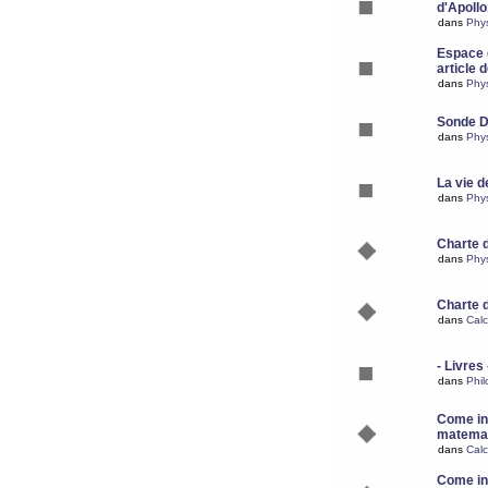
d'Apoll
dans
Phy
Espace d
article 
dans
Phy
Sonde 
dans
Phy
La vie d
dans
Phy
Charte 
dans
Phy
Charte 
dans
Calc
- Livres 
dans
Phil
Come ins
matemat
dans
Calc
Come ins