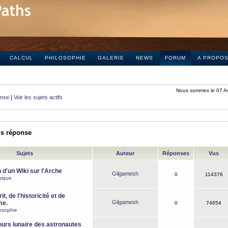
CALCUL
PHILOSOPHIE
GALERIE
NEWS
FORUM
A PROPO
Nous sommes le 07 A
onse
|
Voir les sujets actifs
ns réponse
Sujets
Auteur
Réponses
Vus
 d'un Wiki sur l'Arche
Gilgamesh
0
114376
sique
it, de l'historicité et de
Gilgamesh
me.
0
74654
osophie
ours lunaire des astronautes