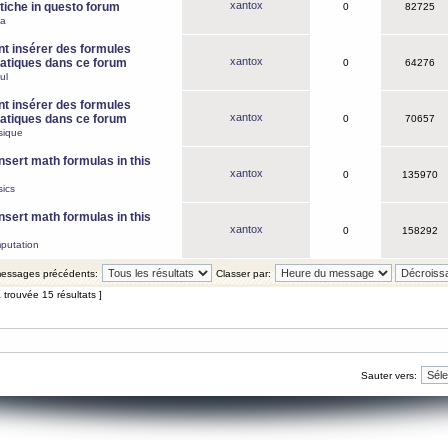
xantox
iche in questo forum
0
82725
ca
 insérer des formules
xantox
tiques dans ce forum
0
64276
ul
 insérer des formules
xantox
tiques dans ce forum
0
70657
sique
nsert math formulas in this
xantox
0
135970
ics
nsert math formulas in this
xantox
0
158292
putation
 messages précédents:
Classer par:
 trouvée 15 résultats ]
Sauter vers: