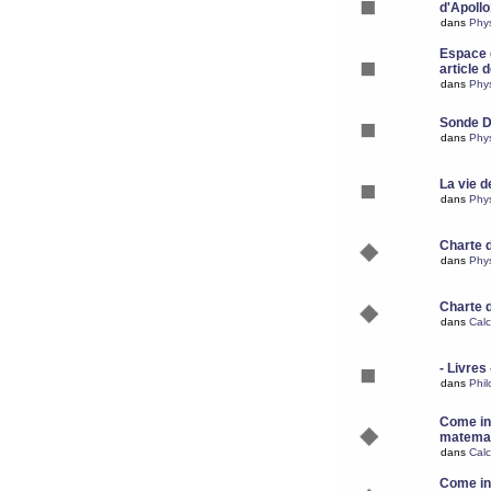
d'Apoll
dans
Phy
Espace d
article 
dans
Phy
Sonde 
dans
Phy
La vie d
dans
Phy
Charte 
dans
Phy
Charte 
dans
Calc
- Livres 
dans
Phil
Come ins
matemat
dans
Calc
Come ins