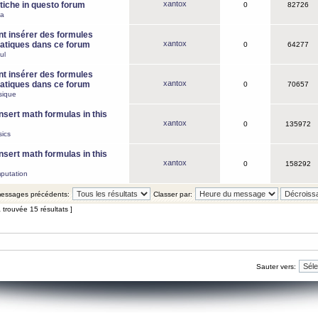
xantox
iche in questo forum
0
82726
ca
 insérer des formules
xantox
tiques dans ce forum
0
64277
ul
 insérer des formules
xantox
tiques dans ce forum
0
70657
sique
nsert math formulas in this
xantox
0
135972
ics
nsert math formulas in this
xantox
0
158292
putation
 messages précédents:
Classer par:
 trouvée 15 résultats ]
Sauter vers: