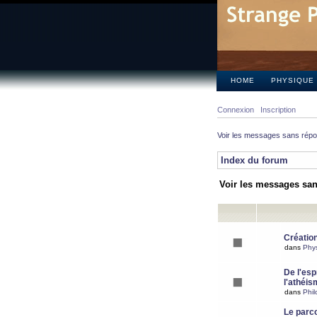
HOME
PHYSIQUE
Connexion
Inscription
Voir les messages sans rép
Index du forum
Voir les messages sa
Création
dans
Phy
De l'espr
l'athéis
dans
Phil
Le parc