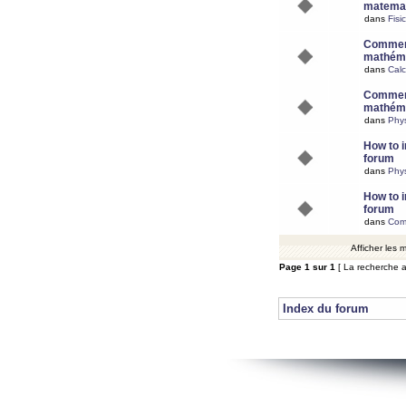
matemat
dans
Fisi
Comment
mathéma
dans
Calc
Comment
mathéma
dans
Phy
How to i
forum
dans
Phys
How to i
forum
dans
Com
Afficher les
Page
1
sur
1
[ La recherche a
Index du forum