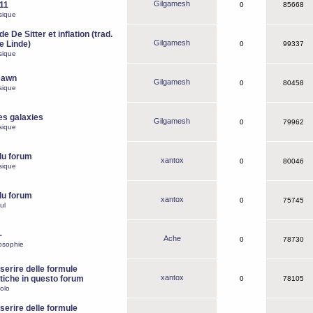
Gilgamesh
o11
0
85668
sique
e De Sitter et inflation (trad.
Gilgamesh
de Linde)
0
99337
sique
Dawn
Gilgamesh
0
80458
sique
es galaxies
Gilgamesh
0
79962
sique
du forum
xantox
0
80046
sique
du forum
xantox
0
75745
ul
-
Ache
0
78730
osophie
erire delle formule
xantox
iche in questo forum
0
78105
olo
erire delle formule