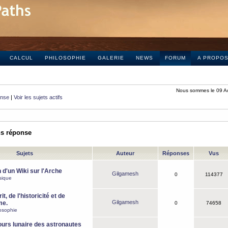
CALCUL
PHILOSOPHIE
GALERIE
NEWS
FORUM
A PROPO
Nous sommes le 09 A
onse
|
Voir les sujets actifs
ns réponse
Sujets
Auteur
Réponses
Vus
 d'un Wiki sur l'Arche
Gilgamesh
0
114377
sique
it, de l'historicité et de
Gilgamesh
me.
0
74658
osophie
ours lunaire des astronautes