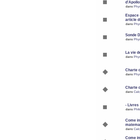
d'Apoll
dans
Phy
Espace d
article 
dans
Phy
Sonde 
dans
Phy
La vie d
dans
Phy
Charte 
dans
Phy
Charte 
dans
Calc
- Livres 
dans
Phil
Come ins
matemat
dans
Calc
Come ins