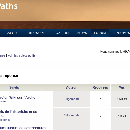
CALCUL
PHILOSOPHIE
GALERIE
NEWS
FORUM
A PROPO
Nous sommes le 09 A
onse
|
Voir les sujets actifs
ns réponse
Sujets
Auteur
Réponses
Vus
 d'un Wiki sur l'Arche
Gilgamesh
0
114377
sique
it, de l'historicité et de
Gilgamesh
me.
0
74658
osophie
ours lunaire des astronautes