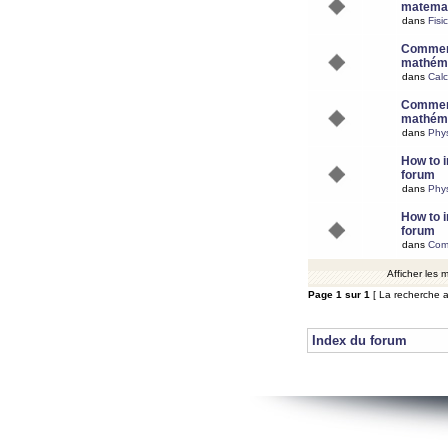
matemat
dans
Fisi
Comment
mathéma
dans
Calc
Comment
mathéma
dans
Phy
How to i
forum
dans
Phys
How to i
forum
dans
Com
Afficher les
Page
1
sur
1
[ La recherche a
Index du forum