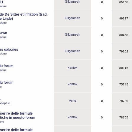
Gilgamesh
o11
0
85668
sique
e De Sitter et inflation (trad.
Gilgamesh
de Linde)
0
99337
sique
Dawn
Gilgamesh
0
80458
sique
es galaxies
Gilgamesh
0
79962
sique
du forum
xantox
0
80046
sique
du forum
xantox
0
75745
ul
-
Ache
0
78730
osophie
erire delle formule
xantox
iche in questo forum
0
78105
olo
erire delle formule