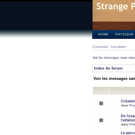
HOME
PHYSIQUE
Connexion
Inscription
Voir les messages sans rép
Index du forum
Voir les messages sa
Création
dans
Phy
De l'espr
l'athéis
dans
Phil
Le parc