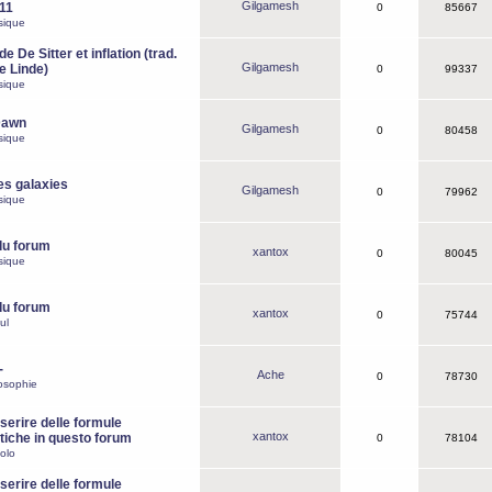
Gilgamesh
o11
0
85667
sique
e De Sitter et inflation (trad.
Gilgamesh
de Linde)
0
99337
sique
Dawn
Gilgamesh
0
80458
sique
es galaxies
Gilgamesh
0
79962
sique
du forum
xantox
0
80045
sique
du forum
xantox
0
75744
ul
-
Ache
0
78730
osophie
erire delle formule
xantox
iche in questo forum
0
78104
olo
erire delle formule