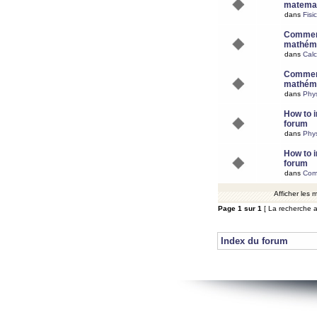
matemat
dans
Fisi
Comment
mathéma
dans
Calc
Comment
mathéma
dans
Phy
How to i
forum
dans
Phys
How to i
forum
dans
Com
Afficher les
Page
1
sur
1
[ La recherche a
Index du forum