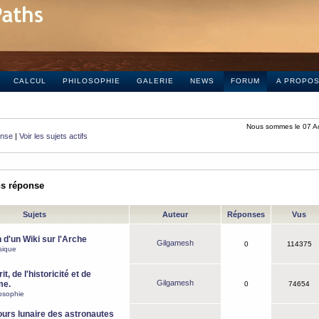
CALCUL
PHILOSOPHIE
GALERIE
NEWS
FORUM
A PROPO
Nous sommes le 07 A
onse
|
Voir les sujets actifs
ns réponse
Sujets
Auteur
Réponses
Vus
 d'un Wiki sur l'Arche
Gilgamesh
0
114375
sique
it, de l'historicité et de
Gilgamesh
me.
0
74654
osophie
ours lunaire des astronautes