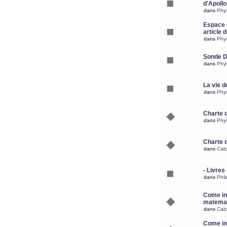
d'Apoll
dans
Phy
Espace d
article 
dans
Phy
Sonde 
dans
Phy
La vie d
dans
Phy
Charte 
dans
Phy
Charte 
dans
Calc
- Livres 
dans
Phil
Come ins
matemat
dans
Calc
Come ins