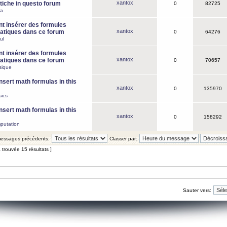
xantox
iche in questo forum
0
82725
ca
 insérer des formules
xantox
tiques dans ce forum
0
64276
ul
 insérer des formules
xantox
tiques dans ce forum
0
70657
sique
nsert math formulas in this
xantox
0
135970
ics
nsert math formulas in this
xantox
0
158292
putation
 messages précédents:
Classer par:
 trouvée 15 résultats ]
Sauter vers: