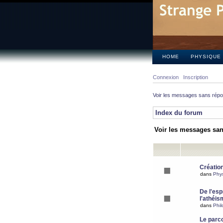
HOME
PHYSIQUE
Connexion
Inscription
Voir les messages sans rép
Index du forum
Voir les messages sa
Création
dans
Phy
De l'espr
l'athéis
dans
Phil
Le parc