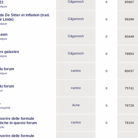
Gilgamesh
o11
0
85667
sique
e De Sitter et inflation (trad.
Gilgamesh
de Linde)
0
99299
sique
Dawn
Gilgamesh
0
80448
sique
es galaxies
Gilgamesh
0
79954
sique
du forum
xantox
0
80037
sique
du forum
xantox
0
75741
ul
-
Ache
0
78729
osophie
erire delle formule
xantox
iche in questo forum
0
78104
olo
erire delle formule