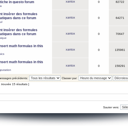
xantox
iche in questo forum
0
82722
ca
 insérer des formules
xantox
tiques dans ce forum
0
64271
ul
 insérer des formules
xantox
tiques dans ce forum
0
70647
sique
nsert math formulas in this
xantox
0
135961
ics
nsert math formulas in this
xantox
0
158291
putation
 messages précédents:
Classer par:
 trouvée 15 résultats ]
Sauter vers: