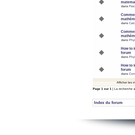
matemat
dans
Fisi
Comment
mathéma
dans
Calc
Comment
mathéma
dans
Phy
How to i
forum
dans
Phys
How to i
forum
dans
Com
Afficher les
Page
1
sur
1
[ La recherche a
Index du forum