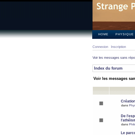
HOME
PHYSIQUE
Connexion
Inscription
Voir les messages sans rép
Index du forum
Voir les messages sa
Création
dans
Phy
De l'espr
l'athéis
dans
Phil
Le parc