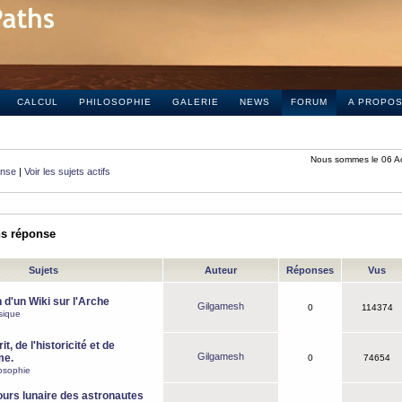
CALCUL
PHILOSOPHIE
GALERIE
NEWS
FORUM
A PROPO
Nous sommes le 06 A
onse
|
Voir les sujets actifs
ns réponse
Sujets
Auteur
Réponses
Vus
 d'un Wiki sur l'Arche
Gilgamesh
0
114374
sique
it, de l'historicité et de
Gilgamesh
me.
0
74654
osophie
ours lunaire des astronautes