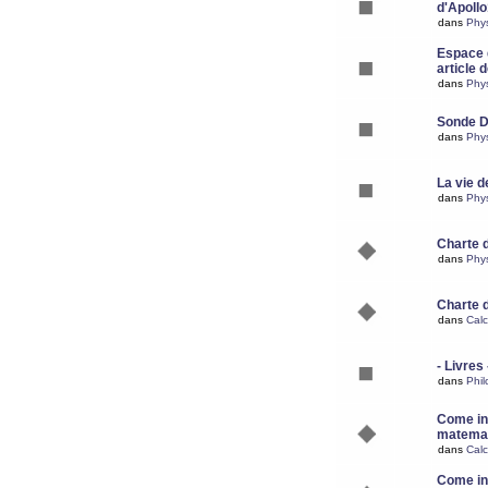
d'Apoll
dans
Phy
Espace d
article 
dans
Phy
Sonde 
dans
Phy
La vie d
dans
Phy
Charte 
dans
Phy
Charte 
dans
Calc
- Livres 
dans
Phil
Come ins
matemat
dans
Calc
Come ins