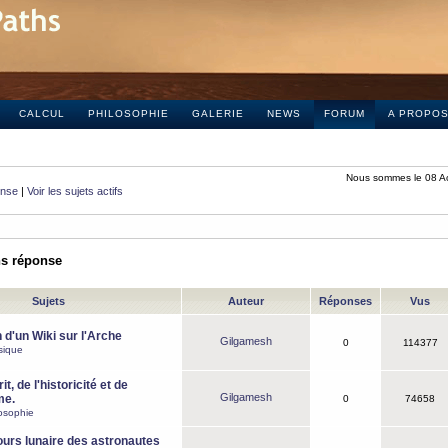
CALCUL
PHILOSOPHIE
GALERIE
NEWS
FORUM
A PROPO
Nous sommes le 08 A
onse
|
Voir les sujets actifs
ns réponse
Sujets
Auteur
Réponses
Vus
 d'un Wiki sur l'Arche
Gilgamesh
0
114377
sique
it, de l'historicité et de
Gilgamesh
me.
0
74658
osophie
ours lunaire des astronautes