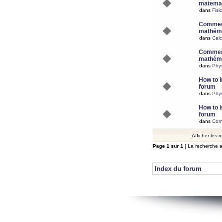
matemat
dans
Fisi
Comment
mathéma
dans
Calc
Comment
mathéma
dans
Phy
How to i
forum
dans
Phys
How to i
forum
dans
Com
Afficher les
Page
1
sur
1
[ La recherche a
Index du forum