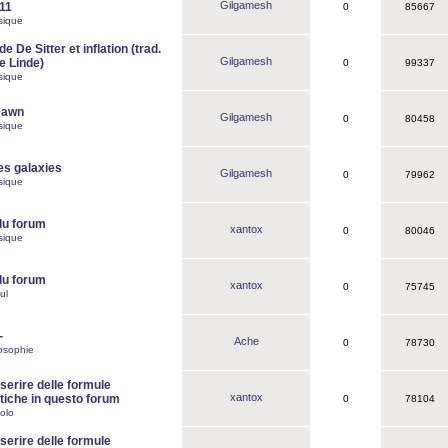
Gilgamesh
o11
0
85667
sique
e De Sitter et inflation (trad.
Gilgamesh
de Linde)
0
99337
sique
Dawn
Gilgamesh
0
80458
sique
es galaxies
Gilgamesh
0
79962
sique
du forum
xantox
0
80046
sique
du forum
xantox
0
75745
ul
-
Ache
0
78730
osophie
erire delle formule
xantox
iche in questo forum
0
78104
olo
erire delle formule