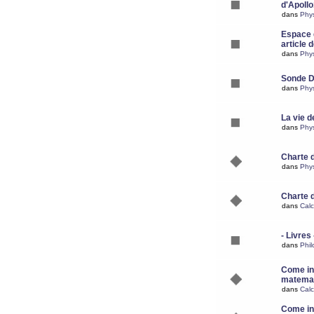
d'Apoll
dans
Phy
Espace d
article 
dans
Phy
Sonde 
dans
Phy
La vie d
dans
Phy
Charte 
dans
Phy
Charte 
dans
Calc
- Livres 
dans
Phil
Come ins
matemat
dans
Calc
Come ins