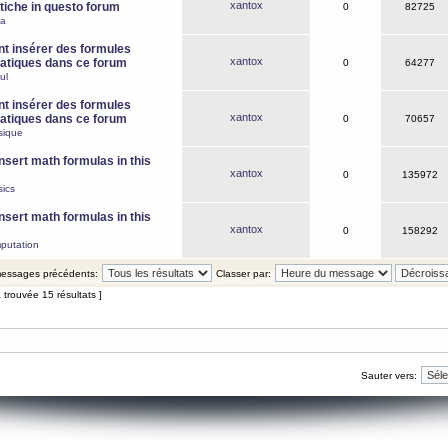
xantox
iche in questo forum
0
82725
ca
 insérer des formules
xantox
tiques dans ce forum
0
64277
ul
 insérer des formules
xantox
tiques dans ce forum
0
70657
sique
nsert math formulas in this
xantox
0
135972
ics
nsert math formulas in this
xantox
0
158292
putation
 messages précédents:
Classer par:
 trouvée 15 résultats ]
Sauter vers: