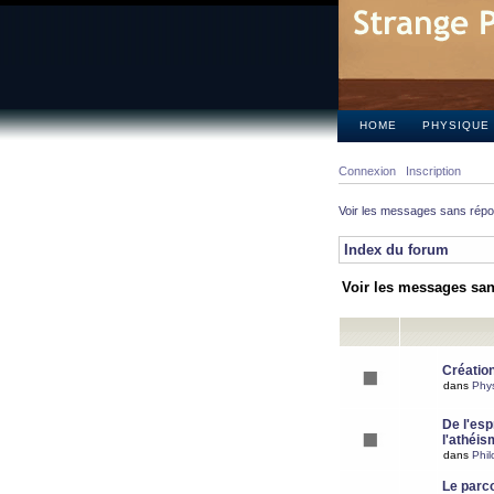
HOME
PHYSIQUE
Connexion
Inscription
Voir les messages sans rép
Index du forum
Voir les messages sa
Création
dans
Phy
De l'espr
l'athéis
dans
Phil
Le parc