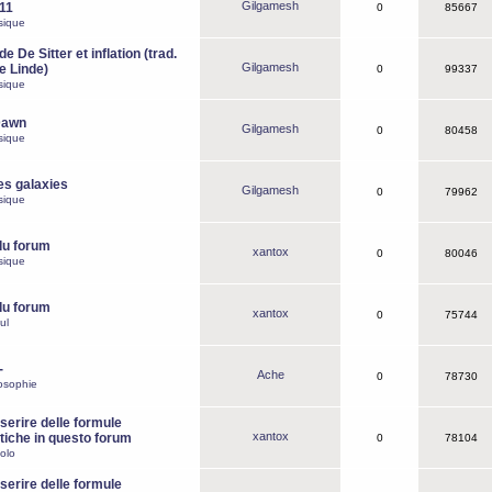
Gilgamesh
o11
0
85667
sique
e De Sitter et inflation (trad.
Gilgamesh
de Linde)
0
99337
sique
Dawn
Gilgamesh
0
80458
sique
es galaxies
Gilgamesh
0
79962
sique
du forum
xantox
0
80046
sique
du forum
xantox
0
75744
ul
-
Ache
0
78730
osophie
erire delle formule
xantox
iche in questo forum
0
78104
olo
erire delle formule