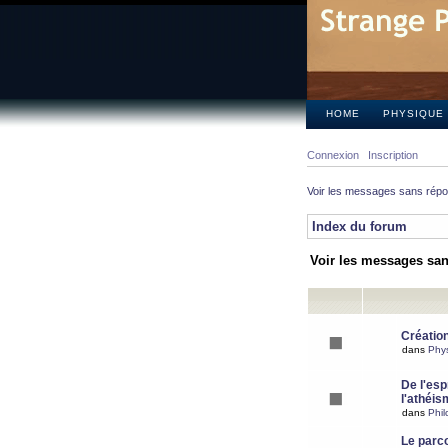
HOME
PHYSIQUE
Connexion
Inscription
Voir les messages sans rép
Index du forum
Voir les messages sa
Création
dans
Phy
De l'espr
l'athéis
dans
Phil
Le parc