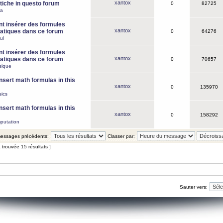
xantox
iche in questo forum
0
82725
ca
 insérer des formules
xantox
tiques dans ce forum
0
64276
ul
 insérer des formules
xantox
tiques dans ce forum
0
70657
sique
nsert math formulas in this
xantox
0
135970
ics
nsert math formulas in this
xantox
0
158292
putation
 messages précédents:
Classer par:
 trouvée 15 résultats ]
Sauter vers: