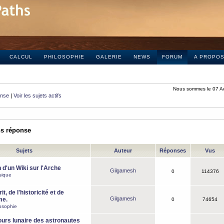
CALCUL
PHILOSOPHIE
GALERIE
NEWS
FORUM
A PROPO
Nous sommes le 07 A
onse
|
Voir les sujets actifs
ns réponse
Sujets
Auteur
Réponses
Vus
 d'un Wiki sur l'Arche
Gilgamesh
0
114376
sique
it, de l'historicité et de
Gilgamesh
me.
0
74654
osophie
ours lunaire des astronautes