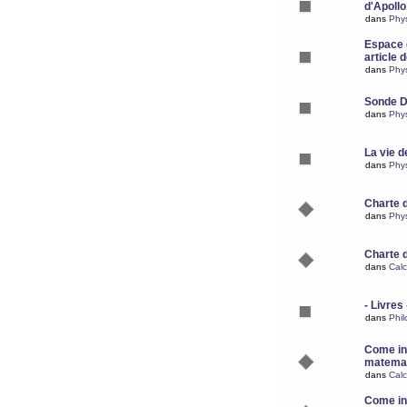
d'Apoll
dans
Phy
Espace d
article 
dans
Phy
Sonde 
dans
Phy
La vie d
dans
Phy
Charte 
dans
Phy
Charte 
dans
Calc
- Livres 
dans
Phil
Come ins
matemat
dans
Calc
Come ins