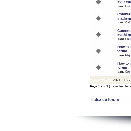
matemat
dans
Fisi
Comment
mathéma
dans
Calc
Comment
mathéma
dans
Phy
How to i
forum
dans
Phys
How to i
forum
dans
Com
Afficher les
Page
1
sur
1
[ La recherche a
Index du forum