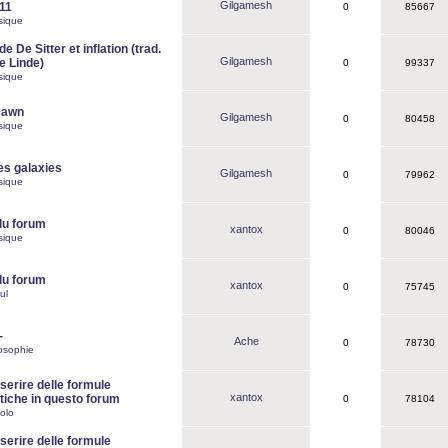
Gilgamesh
o11
0
85667
sique
e De Sitter et inflation (trad.
Gilgamesh
de Linde)
0
99337
sique
Dawn
Gilgamesh
0
80458
sique
es galaxies
Gilgamesh
0
79962
sique
du forum
xantox
0
80046
sique
du forum
xantox
0
75745
ul
-
Ache
0
78730
osophie
erire delle formule
xantox
iche in questo forum
0
78104
olo
erire delle formule