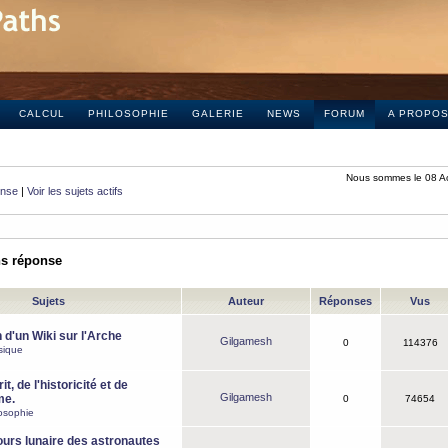
CALCUL
PHILOSOPHIE
GALERIE
NEWS
FORUM
A PROPO
Nous sommes le 08 A
onse
|
Voir les sujets actifs
ns réponse
Sujets
Auteur
Réponses
Vus
 d'un Wiki sur l'Arche
Gilgamesh
0
114376
sique
it, de l'historicité et de
Gilgamesh
me.
0
74654
osophie
ours lunaire des astronautes