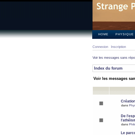
HOME
PHYSIQUE
Connexion
Inscription
Voir les messages sans rép
Index du forum
Voir les messages sa
Création
dans
Phy
De l'espr
l'athéis
dans
Phil
Le parc