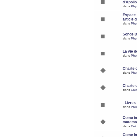
d'Apoll
dans
Phy
Espace d
article 
dans
Phy
Sonde 
dans
Phy
La vie d
dans
Phy
Charte 
dans
Phy
Charte 
dans
Calc
- Livres 
dans
Phil
Come ins
matemat
dans
Calc
Come ins