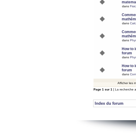
matemat
dans
Fisi
Comment
mathéma
dans
Calc
Comment
mathéma
dans
Phy
How to i
forum
dans
Phys
How to i
forum
dans
Com
Afficher les
Page
1
sur
1
[ La recherche a
Index du forum