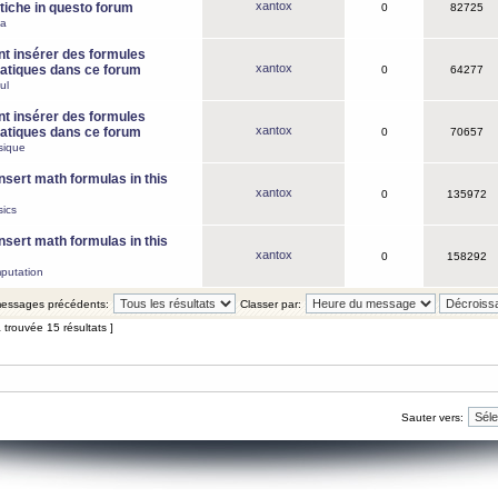
xantox
iche in questo forum
0
82725
ca
 insérer des formules
xantox
tiques dans ce forum
0
64277
ul
 insérer des formules
xantox
tiques dans ce forum
0
70657
sique
nsert math formulas in this
xantox
0
135972
ics
nsert math formulas in this
xantox
0
158292
putation
 messages précédents:
Classer par:
 trouvée 15 résultats ]
Sauter vers: