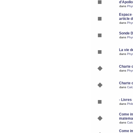
d'Apoll
dans
Phy
Espace d
article 
dans
Phy
Sonde 
dans
Phy
La vie d
dans
Phy
Charte 
dans
Phy
Charte 
dans
Calc
- Livres 
dans
Phil
Come ins
matemat
dans
Calc
Come ins