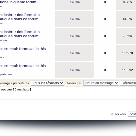
xantox
iche in questo forum
0
82725
ca
 insérer des formules
xantox
tiques dans ce forum
0
64276
ul
 insérer des formules
xantox
tiques dans ce forum
0
70656
sique
nsert math formulas in this
xantox
0
135970
ics
nsert math formulas in this
xantox
0
158292
putation
 messages précédents:
Classer par:
 trouvée 15 résultats ]
Sauter vers: