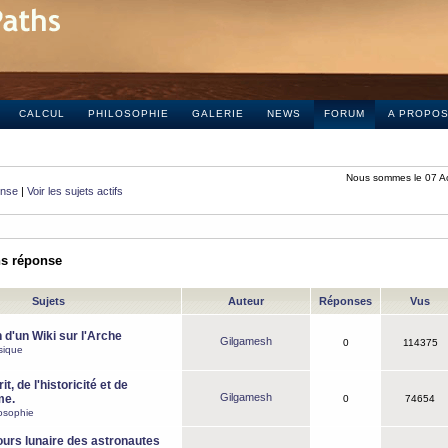
CALCUL
PHILOSOPHIE
GALERIE
NEWS
FORUM
A PROPO
Nous sommes le 07 A
onse
|
Voir les sujets actifs
ns réponse
Sujets
Auteur
Réponses
Vus
 d'un Wiki sur l'Arche
Gilgamesh
0
114375
sique
it, de l'historicité et de
Gilgamesh
me.
0
74654
osophie
ours lunaire des astronautes