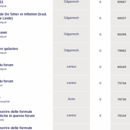
Gilgamesh
o11
0
85667
sique
e De Sitter et inflation (trad.
Gilgamesh
de Linde)
0
99337
sique
Dawn
Gilgamesh
0
80458
sique
es galaxies
Gilgamesh
0
79962
sique
du forum
xantox
0
80045
sique
du forum
xantox
0
75744
ul
-
Ache
0
78730
osophie
erire delle formule
xantox
iche in questo forum
0
78104
olo
erire delle formule