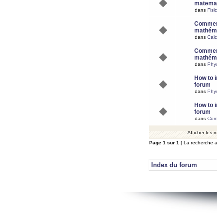
matemat
dans
Fisi
Comment
mathéma
dans
Calc
Comment
mathéma
dans
Phy
How to i
forum
dans
Phys
How to i
forum
dans
Com
Afficher les
Page
1
sur
1
[ La recherche a
Index du forum