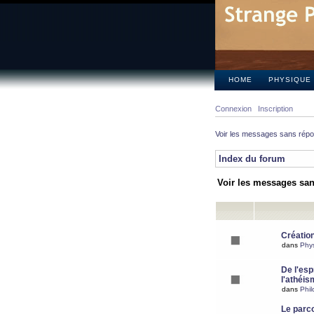
HOME
PHYSIQUE
Connexion
Inscription
Voir les messages sans rép
Index du forum
Voir les messages sa
Création
dans
Phy
De l'espr
l'athéis
dans
Phil
Le parc