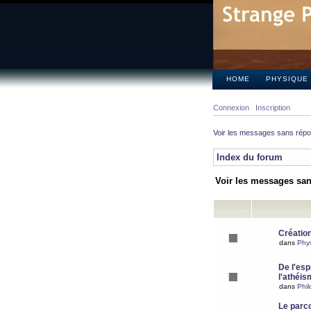
HOME
PHYSIQUE
Connexion
Inscription
Voir les messages sans rép
Index du forum
Voir les messages sa
Création
dans
Phy
De l'espr
l'athéis
dans
Phil
Le parc