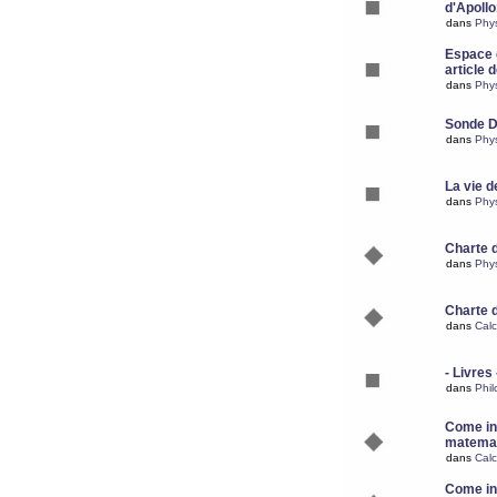
d'Apoll
dans
Phy
Espace d
article 
dans
Phy
Sonde 
dans
Phy
La vie d
dans
Phy
Charte 
dans
Phy
Charte 
dans
Calc
- Livres 
dans
Phil
Come ins
matemat
dans
Calc
Come ins