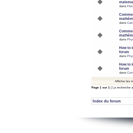
matemat
dans
Fisi
Comment
mathéma
dans
Calc
Comment
mathéma
dans
Phy
How to i
forum
dans
Phys
How to i
forum
dans
Com
Afficher les
Page
1
sur
1
[ La recherche a
Index du forum