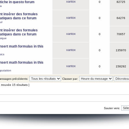
xantox
iche in questo forum
0
82725
ca
 insérer des formules
xantox
tiques dans ce forum
0
64276
ul
 insérer des formules
xantox
tiques dans ce forum
0
70657
sique
nsert math formulas in this
xantox
0
135970
ics
nsert math formulas in this
xantox
0
158292
putation
 messages précédents:
Classer par:
 trouvée 15 résultats ]
Sauter vers: