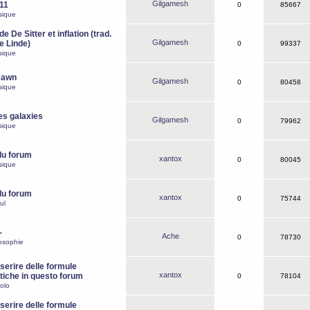
Gilgamesh
o11
0
85667
sique
e De Sitter et inflation (trad.
Gilgamesh
de Linde)
0
99337
sique
Dawn
Gilgamesh
0
80458
sique
es galaxies
Gilgamesh
0
79962
sique
du forum
xantox
0
80045
sique
du forum
xantox
0
75744
ul
-
Ache
0
78730
osophie
erire delle formule
xantox
iche in questo forum
0
78104
olo
erire delle formule