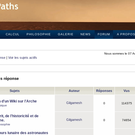
CALCUL
PHILOSOPHIE
GALERIE
NEWS
FORUM
A PROPO
Nous sommes le 07 A
onse
|
Voir les sujets actifs
ns réponse
Sujets
Auteur
Réponses
Vus
 d'un Wiki sur l'Arche
Gilgamesh
0
114375
sique
it, de l'historicité et de
Gilgamesh
me.
0
74654
osophie
ours lunaire des astronautes