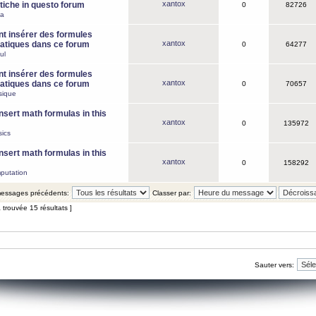
xantox
iche in questo forum
0
82726
ca
 insérer des formules
xantox
tiques dans ce forum
0
64277
ul
 insérer des formules
xantox
tiques dans ce forum
0
70657
sique
nsert math formulas in this
xantox
0
135972
ics
nsert math formulas in this
xantox
0
158292
putation
 messages précédents:
Classer par:
 trouvée 15 résultats ]
Sauter vers: