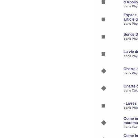
d'Apoll
dans
Phy
Espace d
article 
dans
Phy
Sonde 
dans
Phy
La vie d
dans
Phy
Charte 
dans
Phy
Charte 
dans
Calc
- Livres 
dans
Phil
Come ins
matemat
dans
Calc
Come ins