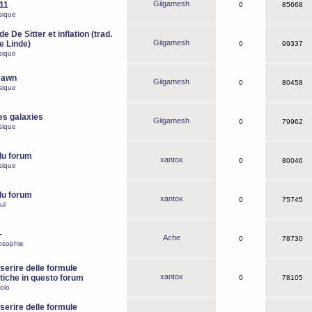
Gilgamesh
o11
0
85668
sique
e De Sitter et inflation (trad.
Gilgamesh
de Linde)
0
99337
sique
Dawn
Gilgamesh
0
80458
sique
es galaxies
Gilgamesh
0
79962
sique
du forum
xantox
0
80046
sique
du forum
xantox
0
75745
ul
-
Ache
0
78730
osophie
erire delle formule
xantox
iche in questo forum
0
78105
olo
erire delle formule