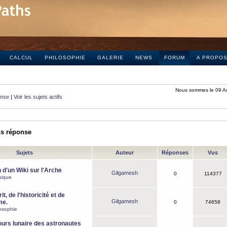
CALCUL
PHILOSOPHIE
GALERIE
NEWS
FORUM
A PROPO
Nous sommes le 09 A
onse
|
Voir les sujets actifs
ns réponse
Sujets
Auteur
Réponses
Vus
 d'un Wiki sur l'Arche
Gilgamesh
0
114377
sique
it, de l'historicité et de
Gilgamesh
me.
0
74658
osophie
ours lunaire des astronautes