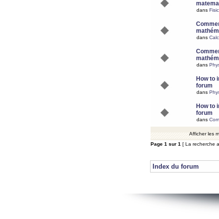
matemat
dans
Fisi
Comment
mathéma
dans
Calc
Comment
mathéma
dans
Phy
How to i
forum
dans
Phys
How to i
forum
dans
Com
Afficher les
Page
1
sur
1
[ La recherche a
Index du forum