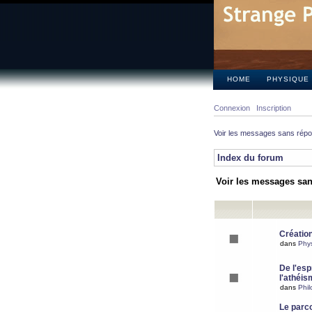
HOME
PHYSIQUE
Connexion
Inscription
Voir les messages sans rép
Index du forum
Voir les messages sa
Création
dans
Phy
De l'espr
l'athéis
dans
Phil
Le parc