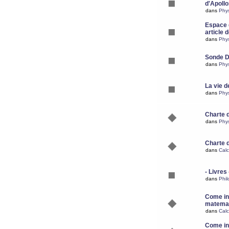
d'Apoll
dans
Phy
Espace d
article 
dans
Phy
Sonde 
dans
Phy
La vie d
dans
Phy
Charte 
dans
Phy
Charte 
dans
Calc
- Livres 
dans
Phil
Come ins
matemat
dans
Calc
Come ins