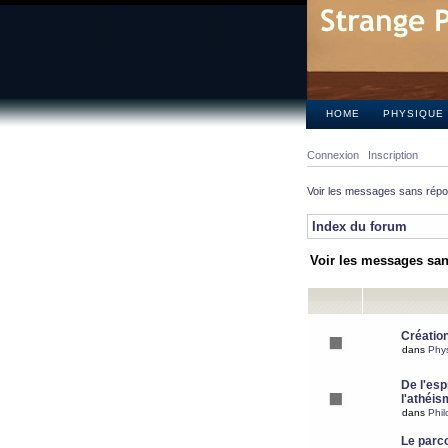
HOME
PHYSIQUE
Connexion
Inscription
Voir les messages sans rép
Index du forum
Voir les messages sa
Création
dans
Phy
De l'espr
l'athéis
dans
Phil
Le parc