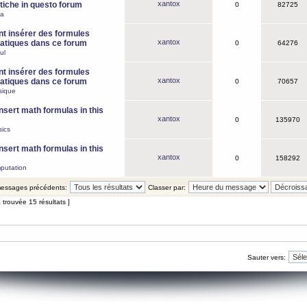
xantox
iche in questo forum
0
82725
ca
 insérer des formules
xantox
tiques dans ce forum
0
64276
ul
 insérer des formules
xantox
tiques dans ce forum
0
70657
sique
nsert math formulas in this
xantox
0
135970
ics
nsert math formulas in this
xantox
0
158292
putation
 messages précédents:
Classer par:
 trouvée 15 résultats ]
Sauter vers: