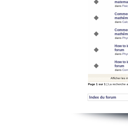
matemat
dans
Fisi
Comment
mathéma
dans
Calc
Comment
mathéma
dans
Phy
How to i
forum
dans
Phys
How to i
forum
dans
Com
Afficher les
Page
1
sur
1
[ La recherche a
Index du forum