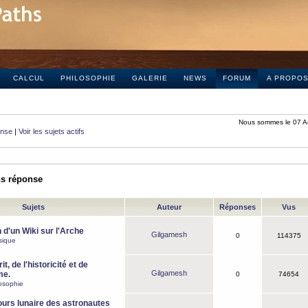
CALCUL
PHILOSOPHIE
GALERIE
NEWS
FORUM
A PROPO
Nous sommes le 07 A
onse
|
Voir les sujets actifs
ns réponse
Sujets
Auteur
Réponses
Vus
 d'un Wiki sur l'Arche
Gilgamesh
0
114375
sique
it, de l'historicité et de
Gilgamesh
me.
0
74654
osophie
ours lunaire des astronautes