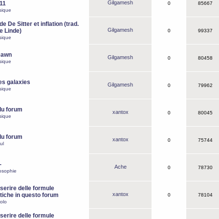
Gilgamesh
o11
0
85667
sique
e De Sitter et inflation (trad.
Gilgamesh
de Linde)
0
99337
sique
Dawn
Gilgamesh
0
80458
sique
es galaxies
Gilgamesh
0
79962
sique
du forum
xantox
0
80045
sique
du forum
xantox
0
75744
ul
-
Ache
0
78730
osophie
erire delle formule
xantox
iche in questo forum
0
78104
olo
erire delle formule