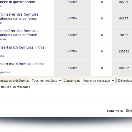
xantox
iche in questo forum
0
82726
ca
 insérer des formules
xantox
tiques dans ce forum
0
64277
ul
 insérer des formules
xantox
tiques dans ce forum
0
70657
sique
nsert math formulas in this
xantox
0
135972
ics
nsert math formulas in this
xantox
0
158292
putation
 messages précédents:
Classer par:
 trouvée 15 résultats ]
Sauter vers: