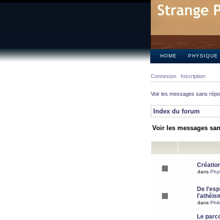
HOME
PHYSIQUE
Connexion
Inscription
Voir les messages sans rép
Index du forum
Voir les messages sa
Création
dans
Phy
De l'espr
l'athéis
dans
Phil
Le parc