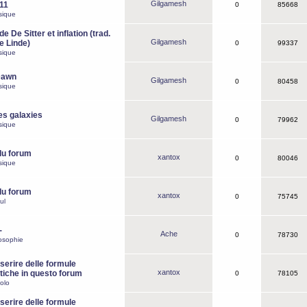
Gilgamesh
o11
0
85668
sique
e De Sitter et inflation (trad.
Gilgamesh
de Linde)
0
99337
sique
Dawn
Gilgamesh
0
80458
sique
es galaxies
Gilgamesh
0
79962
sique
du forum
xantox
0
80046
sique
du forum
xantox
0
75745
ul
-
Ache
0
78730
osophie
erire delle formule
xantox
iche in questo forum
0
78105
olo
erire delle formule