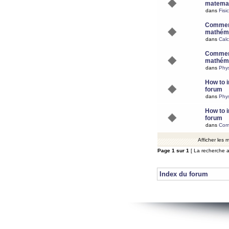
matemat
dans
Fisi
Comment
mathéma
dans
Calc
Comment
mathéma
dans
Phy
How to i
forum
dans
Phys
How to i
forum
dans
Com
Afficher les
Page
1
sur
1
[ La recherche a
Index du forum