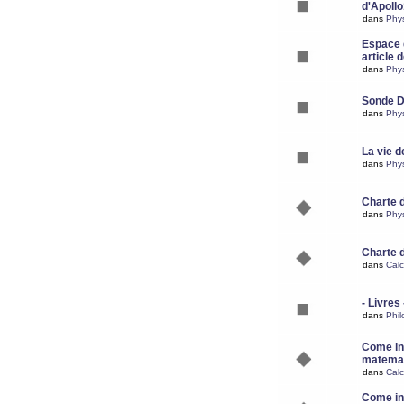
d'Apoll
dans
Phy
Espace d
article 
dans
Phy
Sonde 
dans
Phy
La vie d
dans
Phy
Charte 
dans
Phy
Charte 
dans
Calc
- Livres 
dans
Phil
Come ins
matemat
dans
Calc
Come ins