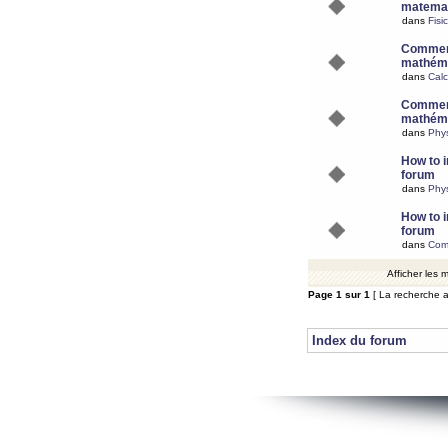
matemat
dans
Fisi
Comment
mathéma
dans
Calc
Comment
mathéma
dans
Phy
How to i
forum
dans
Phys
How to i
forum
dans
Com
Afficher les
Page
1
sur
1
[ La recherche a
Index du forum