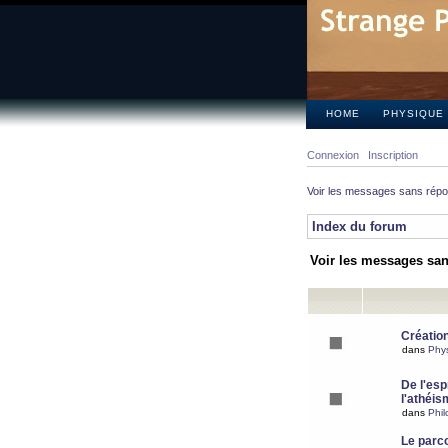
HOME
PHYSIQUE
Connexion
Inscription
Voir les messages sans rép
Index du forum
Voir les messages sa
Création
dans
Phy
De l'espr
l'athéis
dans
Phil
Le parc