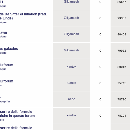
Gilgamesh
o11
0
85667
sique
e De Sitter et inflation (trad.
Gilgamesh
de Linde)
0
99337
sique
Dawn
Gilgamesh
0
80458
sique
es galaxies
Gilgamesh
0
79962
sique
du forum
xantox
0
80046
sique
du forum
xantox
0
75745
ul
-
Ache
0
78730
osophie
erire delle formule
xantox
iche in questo forum
0
78104
olo
erire delle formule