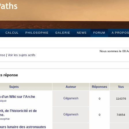
CALCUL
PHILOSOPHIE
GALERIE
NEWS
FORUM
A PROPO
Nous sommes le 08 A
onse
|
Voir les sujets actifs
ns réponse
Sujets
Auteur
Réponses
Vus
 d'un Wiki sur l'Arche
Gilgamesh
0
114376
sique
it, de l'historicité et de
Gilgamesh
me.
0
74654
osophie
ours lunaire des astronautes