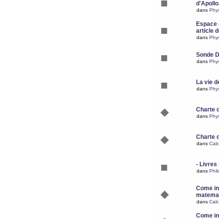
d'Apoll
dans
Phy
Espace d
article 
dans
Phy
Sonde 
dans
Phy
La vie d
dans
Phy
Charte 
dans
Phy
Charte 
dans
Calc
- Livres 
dans
Phil
Come ins
matemat
dans
Calc
Come ins