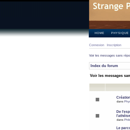
HOME
PHYSIQUE
Connexion
Inscription
Voir les messages sans rép
Index du forum
Voir les messages sa
Création
dans
Phy
De l'espr
l'athéis
dans
Phil
Le parc