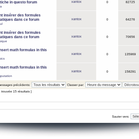
xantox
iche in questo forum
0
82725
ca
 insérer des formules
xantox
tiques dans ce forum
0
64276
ul
 insérer des formules
xantox
tiques dans ce forum
0
70656
sique
nsert math formulas in this
xantox
0
135969
ics
nsert math formulas in this
xantox
0
158291
putation
 messages précédents:
Classer par:
 trouvée 15 résultats ]
Sauter vers: