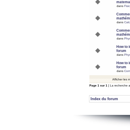
matemat
dans
Fisi
Comment
mathéma
dans
Calc
Comment
mathéma
dans
Phy
How to i
forum
dans
Phys
How to i
forum
dans
Com
Afficher les
Page
1
sur
1
[ La recherche a
Index du forum