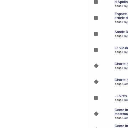
d'Apoll
dans
Phy
Espace d
article 
dans
Phy
Sonde 
dans
Phy
La vie d
dans
Phy
Charte 
dans
Phy
Charte 
dans
Calc
- Livres 
dans
Phil
Come ins
matemat
dans
Calc
Come ins