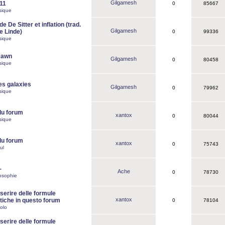
Gilgamesh
o11
0
85667
sique
e De Sitter et inflation (trad.
Gilgamesh
de Linde)
0
99336
sique
Dawn
Gilgamesh
0
80458
sique
es galaxies
Gilgamesh
0
79962
sique
du forum
xantox
0
80044
sique
du forum
xantox
0
75743
ul
-
Ache
0
78730
osophie
erire delle formule
xantox
iche in questo forum
0
78104
olo
erire delle formule