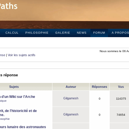
CALCUL
PHILOSOPHIE
GALERIE
NEWS
FORUM
A PROPO
Nous sommes le 06 A
onse
|
Voir les sujets actifs
ns réponse
Sujets
Auteur
Réponses
Vus
 d'un Wiki sur l'Arche
Gilgamesh
0
114375
sique
it, de l'historicité et de
Gilgamesh
me.
0
74654
osophie
ours lunaire des astronautes