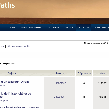
CALCUL
PHILOSOPHIE
GALERIE
NEWS
FORUM
A PROPO
Nous sommes le 08 A
onse
|
Voir les sujets actifs
ns réponse
Sujets
Auteur
Réponses
Vus
 d'un Wiki sur l'Arche
Gilgamesh
0
114377
sique
it, de l'historicité et de
Gilgamesh
me.
0
74658
osophie
ours lunaire des astronautes