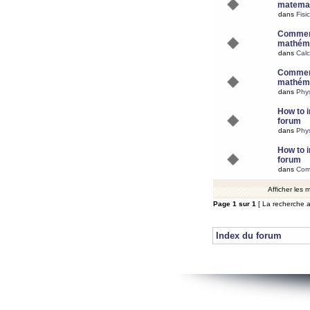
matemat
dans
Fisi
Comment
mathéma
dans
Calc
Comment
mathéma
dans
Phy
How to i
forum
dans
Phys
How to i
forum
dans
Com
Afficher les
Page
1
sur
1
[ La recherche a
Index du forum