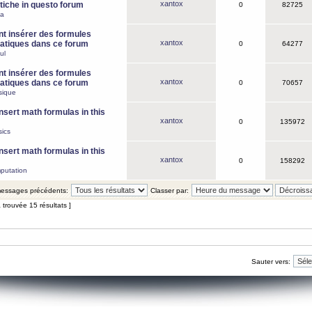
xantox
iche in questo forum
0
82725
ca
 insérer des formules
xantox
tiques dans ce forum
0
64277
ul
 insérer des formules
xantox
tiques dans ce forum
0
70657
sique
nsert math formulas in this
xantox
0
135972
ics
nsert math formulas in this
xantox
0
158292
putation
 messages précédents:
Classer par:
 trouvée 15 résultats ]
Sauter vers: