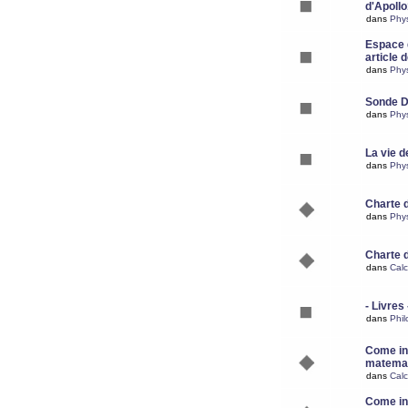
d'Apoll
dans
Phy
Espace d
article 
dans
Phy
Sonde 
dans
Phy
La vie d
dans
Phy
Charte 
dans
Phy
Charte 
dans
Calc
- Livres 
dans
Phil
Come ins
matemat
dans
Calc
Come ins