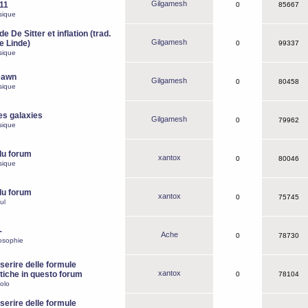
Gilgamesh
o11
0
85667
sique
e De Sitter et inflation (trad.
Gilgamesh
de Linde)
0
99337
sique
Dawn
Gilgamesh
0
80458
sique
es galaxies
Gilgamesh
0
79962
sique
du forum
xantox
0
80046
sique
du forum
xantox
0
75745
ul
-
Ache
0
78730
osophie
erire delle formule
xantox
iche in questo forum
0
78104
olo
erire delle formule