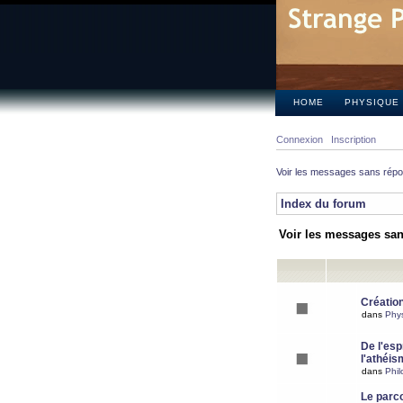
HOME
PHYSIQUE
Connexion
Inscription
Voir les messages sans rép
Index du forum
Voir les messages sa
Création
dans
Phy
De l'espr
l'athéis
dans
Phil
Le parc