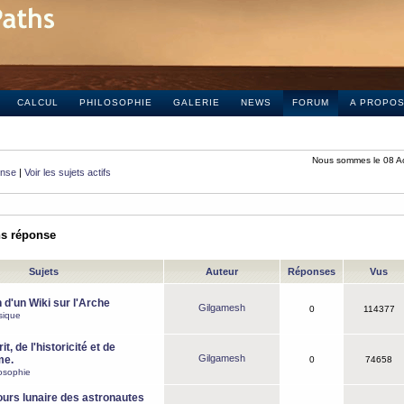
CALCUL
PHILOSOPHIE
GALERIE
NEWS
FORUM
A PROPO
Nous sommes le 08 A
onse
|
Voir les sujets actifs
ns réponse
Sujets
Auteur
Réponses
Vus
 d'un Wiki sur l'Arche
Gilgamesh
0
114377
sique
it, de l'historicité et de
Gilgamesh
me.
0
74658
osophie
ours lunaire des astronautes