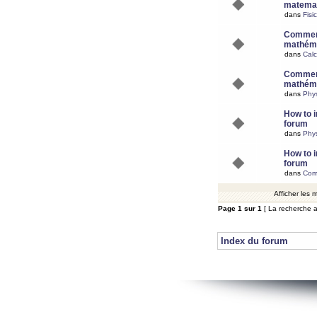
matemat
dans
Fisi
Comment
mathéma
dans
Calc
Comment
mathéma
dans
Phy
How to i
forum
dans
Phys
How to i
forum
dans
Com
Afficher les
Page
1
sur
1
[ La recherche a
Index du forum