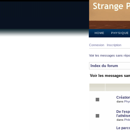
HOME
PHYSIQUE
Connexion
Inscription
Voir les messages sans rép
Index du forum
Voir les messages sa
Création
dans
Phy
De l'espr
l'athéis
dans
Phil
Le parc