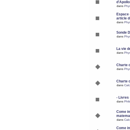
d'Apoll
dans
Phy
Espace d
article 
dans
Phy
Sonde 
dans
Phy
La vie d
dans
Phy
Charte 
dans
Phy
Charte 
dans
Calc
- Livres 
dans
Phil
Come ins
matemat
dans
Calc
Come ins