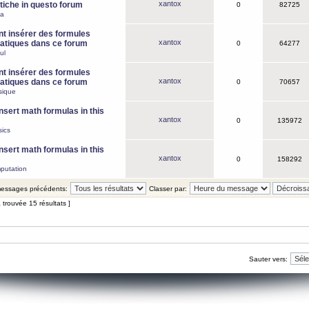
xantox
iche in questo forum
0
82725
ca
 insérer des formules
xantox
tiques dans ce forum
0
64277
ul
 insérer des formules
xantox
tiques dans ce forum
0
70657
sique
nsert math formulas in this
xantox
0
135972
ics
nsert math formulas in this
xantox
0
158292
putation
 messages précédents:
Classer par:
 trouvée 15 résultats ]
Sauter vers: