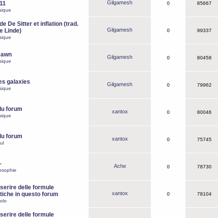
Gilgamesh
o11
0
85667
sique
e De Sitter et inflation (trad.
Gilgamesh
de Linde)
0
99337
sique
Dawn
Gilgamesh
0
80458
sique
es galaxies
Gilgamesh
0
79962
sique
du forum
xantox
0
80046
sique
du forum
xantox
0
75745
ul
-
Ache
0
78730
osophie
erire delle formule
xantox
iche in questo forum
0
78104
olo
erire delle formule