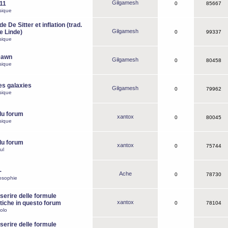
Gilgamesh
o11
0
85667
sique
e De Sitter et inflation (trad.
Gilgamesh
de Linde)
0
99337
sique
Dawn
Gilgamesh
0
80458
sique
es galaxies
Gilgamesh
0
79962
sique
du forum
xantox
0
80045
sique
du forum
xantox
0
75744
ul
-
Ache
0
78730
osophie
erire delle formule
xantox
iche in questo forum
0
78104
olo
erire delle formule