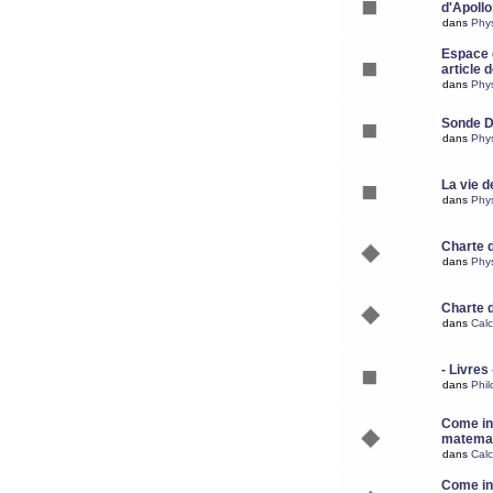
d'Apoll
dans
Phy
Espace d
article 
dans
Phy
Sonde 
dans
Phy
La vie d
dans
Phy
Charte 
dans
Phy
Charte 
dans
Calc
- Livres 
dans
Phil
Come ins
matemat
dans
Calc
Come ins