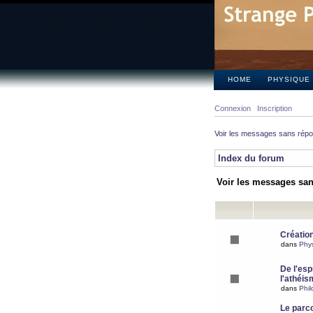
HOME
PHYSIQUE
Connexion
Inscription
Voir les messages sans rép
Index du forum
Voir les messages sa
Création
dans
Phy
De l'espr
l'athéis
dans
Phil
Le parc