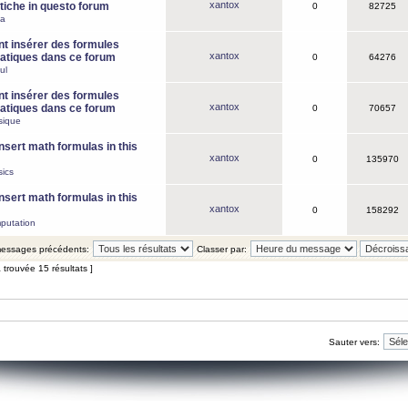
xantox
iche in questo forum
0
82725
ca
 insérer des formules
xantox
tiques dans ce forum
0
64276
ul
 insérer des formules
xantox
tiques dans ce forum
0
70657
sique
nsert math formulas in this
xantox
0
135970
ics
nsert math formulas in this
xantox
0
158292
putation
 messages précédents:
Classer par:
 trouvée 15 résultats ]
Sauter vers: