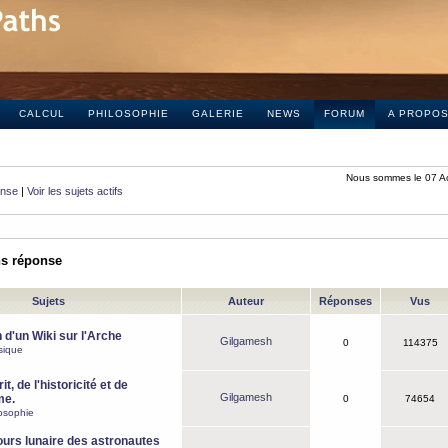
CALCUL
PHILOSOPHIE
GALERIE
NEWS
FORUM
A PROPO
Nous sommes le 07 A
onse
|
Voir les sujets actifs
ns réponse
Sujets
Auteur
Réponses
Vus
 d'un Wiki sur l'Arche
Gilgamesh
0
114375
sique
it, de l'historicité et de
Gilgamesh
me.
0
74654
osophie
ours lunaire des astronautes