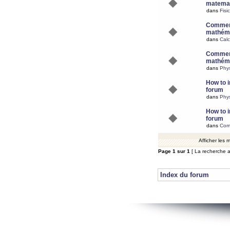
matemat
dans
Fisi
Comment
mathéma
dans
Calc
Comment
mathéma
dans
Phy
How to i
forum
dans
Phys
How to i
forum
dans
Com
Afficher les
Page
1
sur
1
[ La recherche a
Index du forum