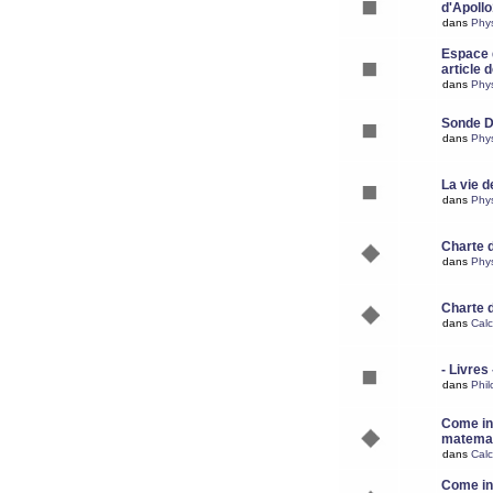
d'Apoll
dans
Phy
Espace d
article 
dans
Phy
Sonde 
dans
Phy
La vie d
dans
Phy
Charte 
dans
Phy
Charte 
dans
Calc
- Livres 
dans
Phil
Come ins
matemat
dans
Calc
Come ins