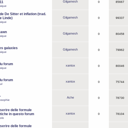
Gilgamesh
o11
0
85667
sique
e De Sitter et inflation (trad.
Gilgamesh
de Linde)
0
99337
sique
Dawn
Gilgamesh
0
80458
sique
es galaxies
Gilgamesh
0
79962
sique
du forum
xantox
0
80046
sique
du forum
xantox
0
75744
ul
-
Ache
0
78730
osophie
erire delle formule
xantox
iche in questo forum
0
78104
olo
erire delle formule