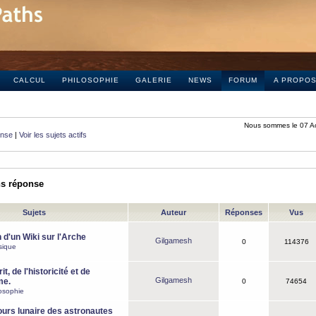
CALCUL
PHILOSOPHIE
GALERIE
NEWS
FORUM
A PROPO
Nous sommes le 07 A
onse
|
Voir les sujets actifs
ns réponse
Sujets
Auteur
Réponses
Vus
 d'un Wiki sur l'Arche
Gilgamesh
0
114376
sique
it, de l'historicité et de
Gilgamesh
me.
0
74654
osophie
ours lunaire des astronautes