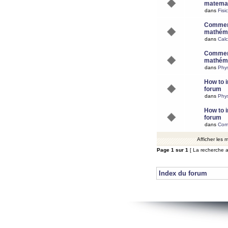
matemat
dans
Fisi
Comment
mathéma
dans
Calc
Comment
mathéma
dans
Phy
How to i
forum
dans
Phys
How to i
forum
dans
Com
Afficher les
Page
1
sur
1
[ La recherche a
Index du forum