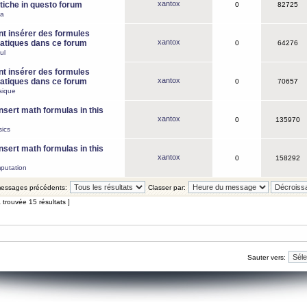
xantox
iche in questo forum
0
82725
ca
 insérer des formules
xantox
tiques dans ce forum
0
64276
ul
 insérer des formules
xantox
tiques dans ce forum
0
70657
sique
nsert math formulas in this
xantox
0
135970
ics
nsert math formulas in this
xantox
0
158292
putation
 messages précédents:
Classer par:
 trouvée 15 résultats ]
Sauter vers: