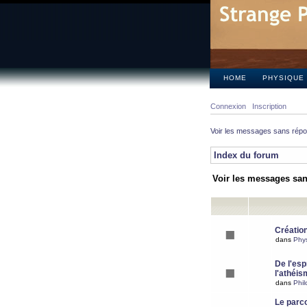
HOME
PHYSIQUE
Connexion
Inscription
Voir les messages sans rép
Index du forum
Voir les messages sa
Création
dans
Phy
De l'espr
l'athéis
dans
Phil
Le parc