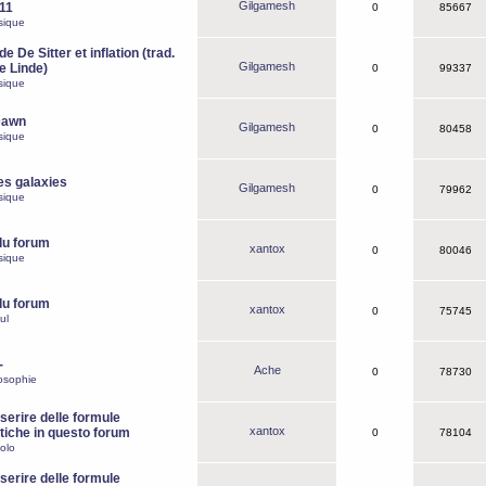
Gilgamesh
o11
0
85667
sique
e De Sitter et inflation (trad.
Gilgamesh
de Linde)
0
99337
sique
Dawn
Gilgamesh
0
80458
sique
es galaxies
Gilgamesh
0
79962
sique
du forum
xantox
0
80046
sique
du forum
xantox
0
75745
ul
-
Ache
0
78730
osophie
erire delle formule
xantox
iche in questo forum
0
78104
olo
erire delle formule