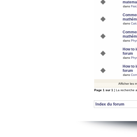
matemat
dans
Fisi
Comment
mathéma
dans
Calc
Comment
mathéma
dans
Phy
How to i
forum
dans
Phys
How to i
forum
dans
Com
Afficher les
Page
1
sur
1
[ La recherche a
Index du forum