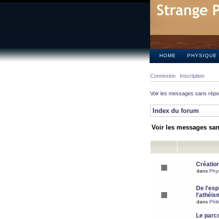
HOME
PHYSIQUE
Connexion
Inscription
Voir les messages sans rép
Index du forum
Voir les messages sa
Création
dans
Phy
De l'espr
l'athéis
dans
Phil
Le parc