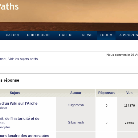
CALCUL
PHILOSOPHIE
GALERIE
NEWS
FORUM
A PROPO
Nous sommes le 08 A
onse
|
Voir les sujets actifs
ns réponse
Sujets
Auteur
Réponses
Vus
 d'un Wiki sur l'Arche
Gilgamesh
0
114376
sique
it, de l'historicité et de
Gilgamesh
me.
0
74654
osophie
ours lunaire des astronautes