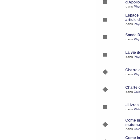
d'Apoll
dans
Phy
Espace d
article 
dans
Phy
Sonde 
dans
Phy
La vie d
dans
Phy
Charte 
dans
Phy
Charte 
dans
Calc
- Livres 
dans
Phil
Come ins
matemat
dans
Calc
Come ins