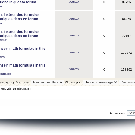
xantox
iche in questo forum
0
82725
ca
 insérer des formules
xantox
tiques dans ce forum
0
64276
ul
 insérer des formules
xantox
tiques dans ce forum
0
70657
sique
nsert math formulas in this
xantox
0
135972
ics
nsert math formulas in this
xantox
0
158292
putation
 messages précédents:
Classer par:
 trouvée 15 résultats ]
Sauter vers: