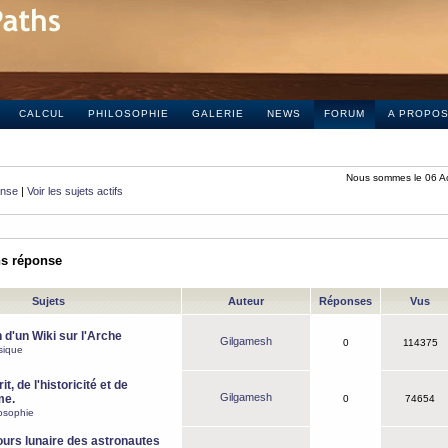
CALCUL
PHILOSOPHIE
GALERIE
NEWS
FORUM
A PROPO
Nous sommes le 06 A
onse
|
Voir les sujets actifs
ns réponse
Sujets
Auteur
Réponses
Vus
 d'un Wiki sur l'Arche
Gilgamesh
0
114375
sique
it, de l'historicité et de
Gilgamesh
me.
0
74654
osophie
ours lunaire des astronautes