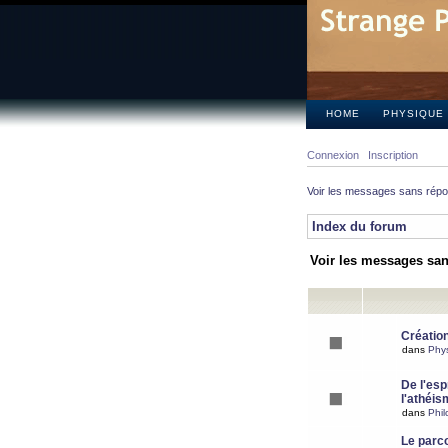
HOME
PHYSIQUE
Connexion
Inscription
Voir les messages sans rép
Index du forum
Voir les messages sa
Création
dans
Phy
De l'espr
l'athéis
dans
Phil
Le parc