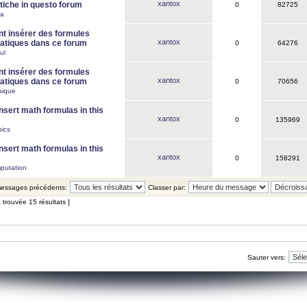
xantox
iche in questo forum
0
82725
ca
 insérer des formules
xantox
tiques dans ce forum
0
64276
ul
 insérer des formules
xantox
tiques dans ce forum
0
70656
sique
nsert math formulas in this
xantox
0
135969
ics
nsert math formulas in this
xantox
0
158291
putation
 messages précédents:
Classer par:
 trouvée 15 résultats ]
Sauter vers: