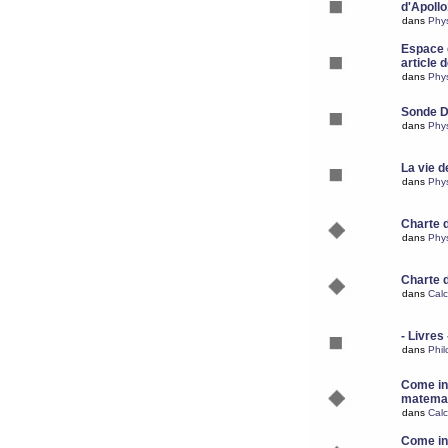
d'Apoll
dans
Phy
Espace d
article 
dans
Phy
Sonde 
dans
Phy
La vie d
dans
Phy
Charte 
dans
Phy
Charte 
dans
Calc
- Livres 
dans
Phil
Come ins
matemat
dans
Calc
Come ins