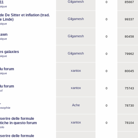
Gilgamesh
o11
0
85667
sique
e De Sitter et inflation (trad.
Gilgamesh
de Linde)
0
99337
sique
Dawn
Gilgamesh
0
80458
sique
es galaxies
Gilgamesh
0
79962
sique
du forum
xantox
0
80045
sique
du forum
xantox
0
75743
ul
-
Ache
0
78730
osophie
erire delle formule
xantox
iche in questo forum
0
78104
olo
erire delle formule