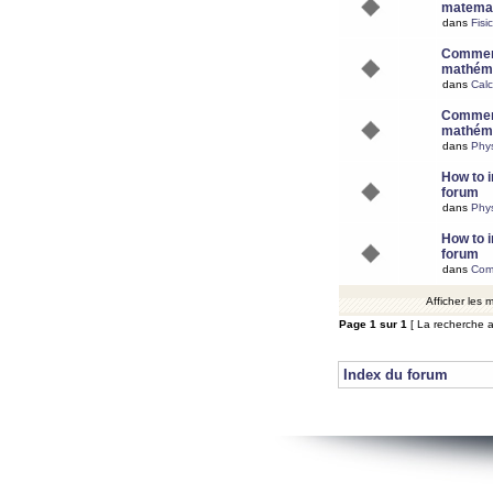
matemat
dans
Fisi
Comment
mathéma
dans
Calc
Comment
mathéma
dans
Phy
How to i
forum
dans
Phys
How to i
forum
dans
Com
Afficher les
Page
1
sur
1
[ La recherche a
Index du forum