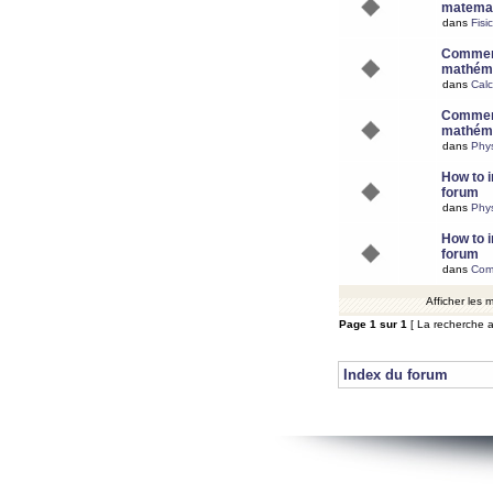
matemat
dans
Fisi
Comment
mathéma
dans
Calc
Comment
mathéma
dans
Phy
How to i
forum
dans
Phys
How to i
forum
dans
Com
Afficher les
Page
1
sur
1
[ La recherche a
Index du forum