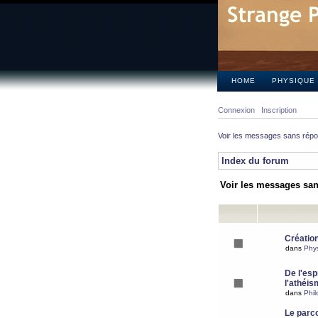
HOME
PHYSIQUE
Connexion
Inscription
Voir les messages sans rép
Index du forum
Voir les messages sa
Création
dans
Phy
De l'espr
l'athéis
dans
Phil
Le parc