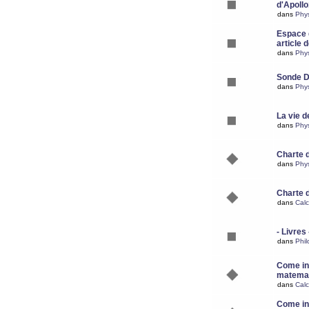
d'Apoll
dans
Phy
Espace d
article 
dans
Phy
Sonde 
dans
Phy
La vie d
dans
Phy
Charte 
dans
Phy
Charte 
dans
Calc
- Livres 
dans
Phil
Come ins
matemat
dans
Calc
Come ins