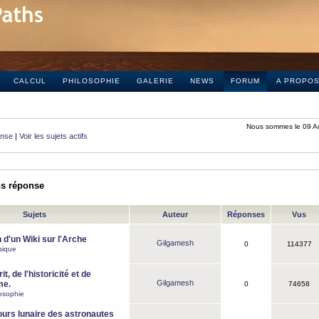
CALCUL
PHILOSOPHIE
GALERIE
NEWS
FORUM
A PROPO
Nous sommes le 09 A
onse
|
Voir les sujets actifs
ns réponse
Sujets
Auteur
Réponses
Vus
 d'un Wiki sur l'Arche
Gilgamesh
0
114377
sique
it, de l'historicité et de
Gilgamesh
me.
0
74658
osophie
ours lunaire des astronautes