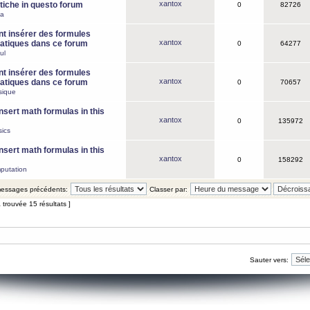
xantox
iche in questo forum
0
82726
ca
 insérer des formules
xantox
tiques dans ce forum
0
64277
ul
 insérer des formules
xantox
tiques dans ce forum
0
70657
sique
nsert math formulas in this
xantox
0
135972
ics
nsert math formulas in this
xantox
0
158292
putation
 messages précédents:
Classer par:
 trouvée 15 résultats ]
Sauter vers: