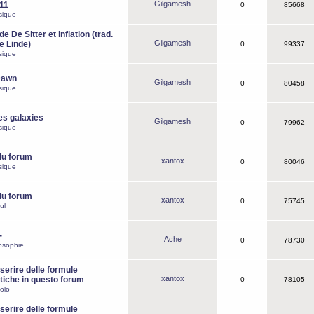
Gilgamesh
o11
0
85668
sique
e De Sitter et inflation (trad.
Gilgamesh
de Linde)
0
99337
sique
Dawn
Gilgamesh
0
80458
sique
es galaxies
Gilgamesh
0
79962
sique
du forum
xantox
0
80046
sique
du forum
xantox
0
75745
ul
-
Ache
0
78730
osophie
erire delle formule
xantox
iche in questo forum
0
78105
olo
erire delle formule