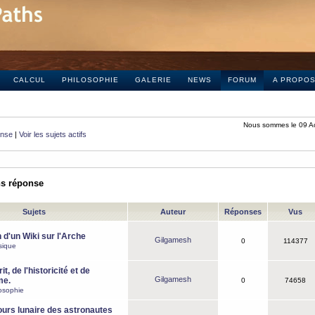
CALCUL
PHILOSOPHIE
GALERIE
NEWS
FORUM
A PROPO
Nous sommes le 09 A
onse
|
Voir les sujets actifs
ns réponse
Sujets
Auteur
Réponses
Vus
 d'un Wiki sur l'Arche
Gilgamesh
0
114377
sique
it, de l'historicité et de
Gilgamesh
me.
0
74658
osophie
ours lunaire des astronautes