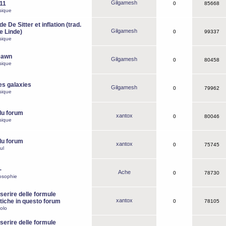
Gilgamesh
o11
0
85668
sique
e De Sitter et inflation (trad.
Gilgamesh
de Linde)
0
99337
sique
Dawn
Gilgamesh
0
80458
sique
es galaxies
Gilgamesh
0
79962
sique
du forum
xantox
0
80046
sique
du forum
xantox
0
75745
ul
-
Ache
0
78730
osophie
erire delle formule
xantox
iche in questo forum
0
78105
olo
erire delle formule