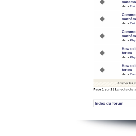
matemat
dans
Fisi
Comment
mathéma
dans
Calc
Comment
mathéma
dans
Phy
How to i
forum
dans
Phys
How to i
forum
dans
Com
Afficher les
Page
1
sur
1
[ La recherche a
Index du forum