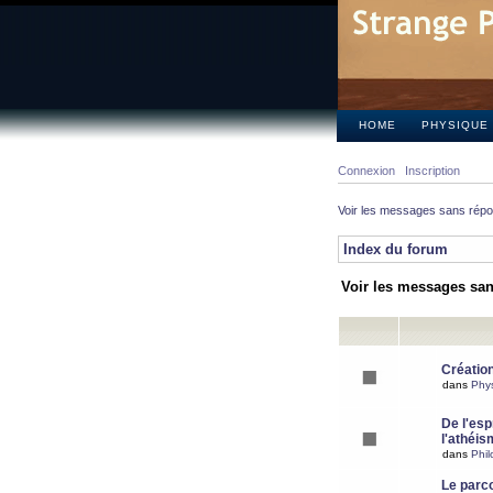
HOME
PHYSIQUE
Connexion
Inscription
Voir les messages sans rép
Index du forum
Voir les messages sa
Création
dans
Phy
De l'espr
l'athéis
dans
Phil
Le parc