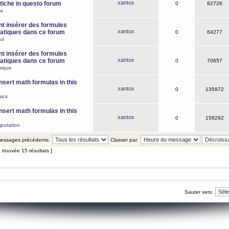
xantox
iche in questo forum
0
82726
ca
 insérer des formules
xantox
tiques dans ce forum
0
64277
ul
 insérer des formules
xantox
tiques dans ce forum
0
70657
sique
nsert math formulas in this
xantox
0
135972
ics
nsert math formulas in this
xantox
0
158292
putation
 messages précédents:
Classer par:
 trouvée 15 résultats ]
Sauter vers: