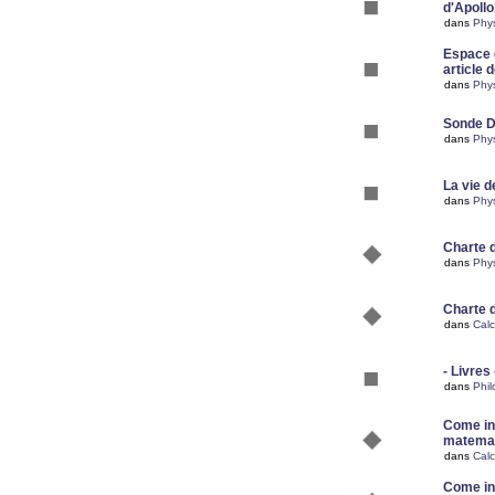
d'Apoll
dans
Phy
Espace d
article 
dans
Phy
Sonde 
dans
Phy
La vie d
dans
Phy
Charte 
dans
Phy
Charte 
dans
Calc
- Livres 
dans
Phil
Come ins
matemat
dans
Calc
Come ins