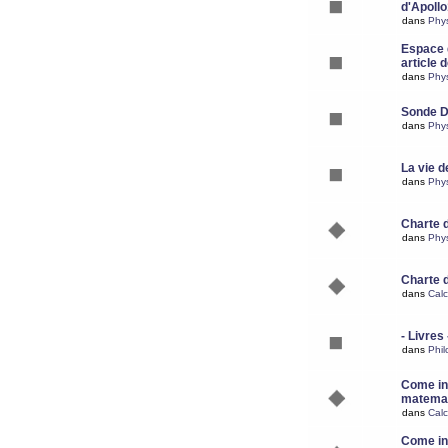
d'Apoll
dans
Phy
Espace d
article 
dans
Phy
Sonde 
dans
Phy
La vie d
dans
Phy
Charte 
dans
Phy
Charte 
dans
Calc
- Livres 
dans
Phil
Come ins
matemat
dans
Calc
Come ins