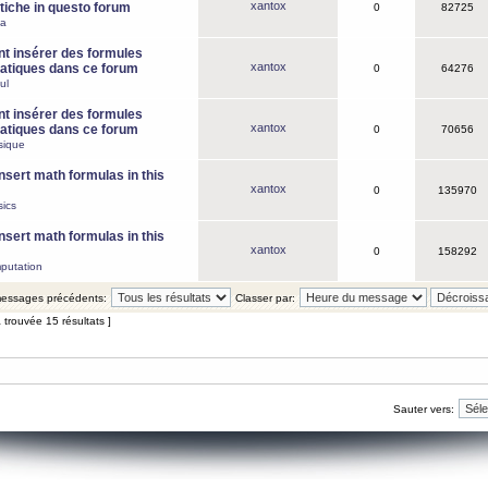
xantox
iche in questo forum
0
82725
ca
 insérer des formules
xantox
tiques dans ce forum
0
64276
ul
 insérer des formules
xantox
tiques dans ce forum
0
70656
sique
nsert math formulas in this
xantox
0
135970
ics
nsert math formulas in this
xantox
0
158292
putation
 messages précédents:
Classer par:
 trouvée 15 résultats ]
Sauter vers: