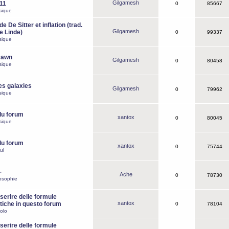
Gilgamesh
o11
0
85667
sique
e De Sitter et inflation (trad.
Gilgamesh
de Linde)
0
99337
sique
Dawn
Gilgamesh
0
80458
sique
es galaxies
Gilgamesh
0
79962
sique
du forum
xantox
0
80045
sique
du forum
xantox
0
75744
ul
-
Ache
0
78730
osophie
erire delle formule
xantox
iche in questo forum
0
78104
olo
erire delle formule