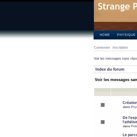
HOME
PHYSIQUE
Connexion
Inscription
Voir les messages sans rép
Index du forum
Voir les messages sa
Création
dans
Phy
De l'espr
l'athéis
dans
Phil
Le parc