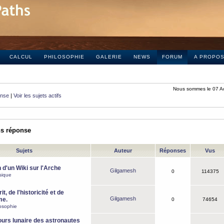
CALCUL
PHILOSOPHIE
GALERIE
NEWS
FORUM
A PROPO
Nous sommes le 07 A
onse
|
Voir les sujets actifs
ns réponse
Sujets
Auteur
Réponses
Vus
 d'un Wiki sur l'Arche
Gilgamesh
0
114375
sique
it, de l'historicité et de
Gilgamesh
me.
0
74654
osophie
ours lunaire des astronautes