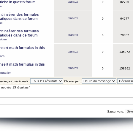
xantox
iche in questo forum
0
82725
ca
 insérer des formules
xantox
tiques dans ce forum
0
64277
ul
 insérer des formules
xantox
tiques dans ce forum
0
70657
sique
nsert math formulas in this
xantox
0
135972
ics
nsert math formulas in this
xantox
0
158292
putation
 messages précédents:
Classer par:
 trouvée 15 résultats ]
Sauter vers: