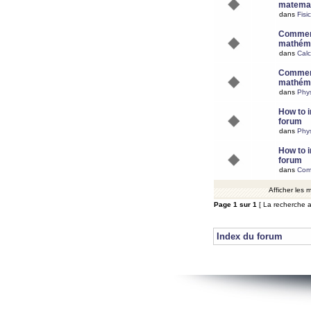
matemat
dans
Fisi
Comment
mathéma
dans
Calc
Comment
mathéma
dans
Phy
How to i
forum
dans
Phys
How to i
forum
dans
Com
Afficher les
Page
1
sur
1
[ La recherche a
Index du forum