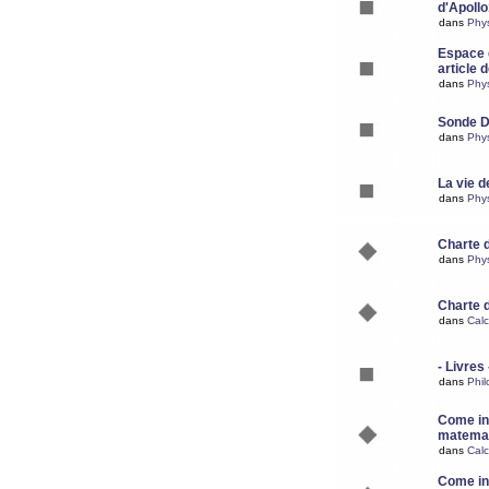
d'Apoll
dans
Phy
Espace d
article 
dans
Phy
Sonde 
dans
Phy
La vie d
dans
Phy
Charte 
dans
Phy
Charte 
dans
Calc
- Livres 
dans
Phil
Come ins
matemat
dans
Calc
Come ins