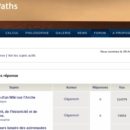
CALCUL
PHILOSOPHIE
GALERIE
NEWS
FORUM
A PROPO
Nous sommes le 08 A
onse
|
Voir les sujets actifs
ns réponse
Sujets
Auteur
Réponses
Vus
 d'un Wiki sur l'Arche
Gilgamesh
0
114376
sique
it, de l'historicité et de
Gilgamesh
me.
0
74654
osophie
ours lunaire des astronautes