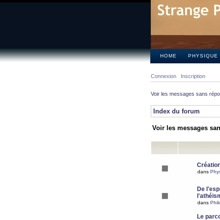
HOME
PHYSIQUE
Connexion
Inscription
Voir les messages sans rép
Index du forum
Voir les messages sa
Création
dans
Phy
De l'espr
l'athéis
dans
Phil
Le parc