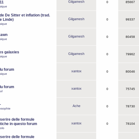
Gilgamesh
o11
0
85667
sique
e De Sitter et inflation (trad.
Gilgamesh
de Linde)
0
99337
sique
Dawn
Gilgamesh
0
80458
sique
es galaxies
Gilgamesh
0
79962
sique
du forum
xantox
0
80046
sique
du forum
xantox
0
75745
ul
-
Ache
0
78730
osophie
erire delle formule
xantox
iche in questo forum
0
78104
olo
erire delle formule