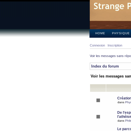
HOME
PHYSIQUE
Connexion
Inscription
Voir les messages sans rép
Index du forum
Voir les messages sa
Création
dans
Phy
De l'espr
l'athéis
dans
Phil
Le parc