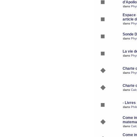
d'Apoll
dans
Phy
Espace d
article 
dans
Phy
Sonde 
dans
Phy
La vie d
dans
Phy
Charte 
dans
Phy
Charte 
dans
Calc
- Livres 
dans
Phil
Come ins
matemat
dans
Calc
Come ins