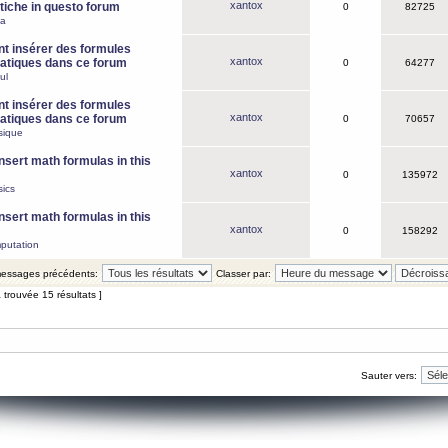
xantox
iche in questo forum
0
82725
ca
 insérer des formules
xantox
tiques dans ce forum
0
64277
ul
 insérer des formules
xantox
tiques dans ce forum
0
70657
sique
nsert math formulas in this
xantox
0
135972
ics
nsert math formulas in this
xantox
0
158292
putation
 messages précédents:
Classer par:
 trouvée 15 résultats ]
Sauter vers: