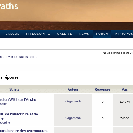
CALCUL
PHILOSOPHIE
GALERIE
NEWS
FORUM
A PROPO
Nous sommes le 08 A
onse
|
Voir les sujets actifs
ns réponse
Sujets
Auteur
Réponses
Vus
 d'un Wiki sur l'Arche
Gilgamesh
0
114376
sique
it, de l'historicité et de
Gilgamesh
me.
0
74658
osophie
ours lunaire des astronautes