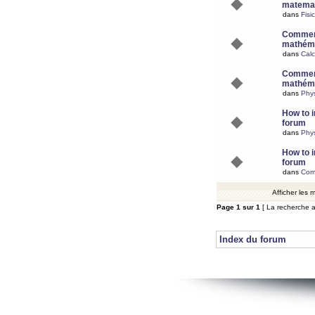
matemat
dans
Fisi
Comment
mathéma
dans
Calc
Comment
mathéma
dans
Phy
How to i
forum
dans
Phys
How to i
forum
dans
Com
Afficher les
Page
1
sur
1
[ La recherche a
Index du forum