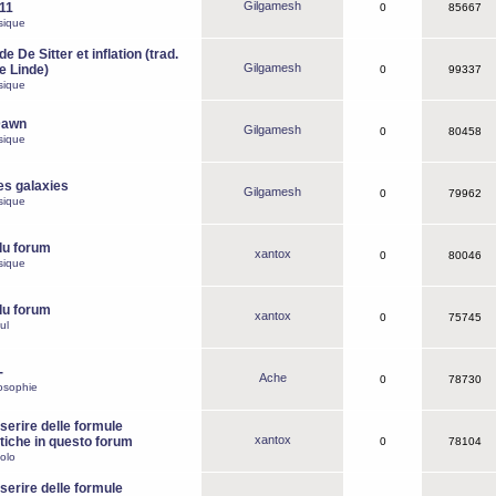
Gilgamesh
o11
0
85667
sique
e De Sitter et inflation (trad.
Gilgamesh
de Linde)
0
99337
sique
Dawn
Gilgamesh
0
80458
sique
es galaxies
Gilgamesh
0
79962
sique
du forum
xantox
0
80046
sique
du forum
xantox
0
75745
ul
-
Ache
0
78730
osophie
erire delle formule
xantox
iche in questo forum
0
78104
olo
erire delle formule