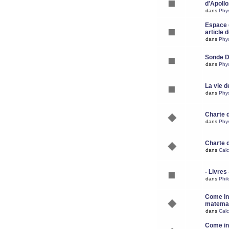
d'Apoll
dans
Phy
Espace d
article 
dans
Phy
Sonde 
dans
Phy
La vie d
dans
Phy
Charte 
dans
Phy
Charte 
dans
Calc
- Livres 
dans
Phil
Come ins
matemat
dans
Calc
Come ins