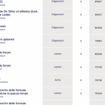
Gilgamesh
o11
0
85667
sique
e De Sitter et inflation (trad.
Gilgamesh
de Linde)
0
99337
sique
Dawn
Gilgamesh
0
80458
sique
es galaxies
Gilgamesh
0
79962
sique
du forum
xantox
0
80046
sique
du forum
xantox
0
75745
ul
-
Ache
0
78730
osophie
erire delle formule
xantox
iche in questo forum
0
78104
olo
erire delle formule