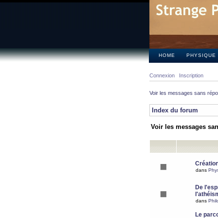
HOME
PHYSIQUE
Connexion
Inscription
Voir les messages sans rép
Index du forum
Voir les messages sa
Création
dans
Phy
De l'espr
l'athéis
dans
Phil
Le parc