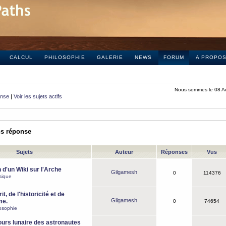
CALCUL
PHILOSOPHIE
GALERIE
NEWS
FORUM
A PROPO
Nous sommes le 08 A
onse
|
Voir les sujets actifs
ns réponse
Sujets
Auteur
Réponses
Vus
 d'un Wiki sur l'Arche
Gilgamesh
0
114376
sique
it, de l'historicité et de
Gilgamesh
me.
0
74654
osophie
ours lunaire des astronautes