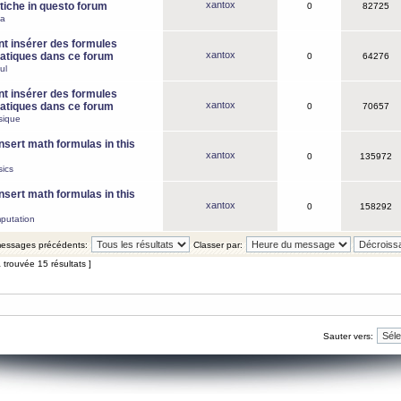
xantox
iche in questo forum
0
82725
ca
 insérer des formules
xantox
tiques dans ce forum
0
64276
ul
 insérer des formules
xantox
tiques dans ce forum
0
70657
sique
nsert math formulas in this
xantox
0
135972
ics
nsert math formulas in this
xantox
0
158292
putation
 messages précédents:
Classer par:
 trouvée 15 résultats ]
Sauter vers: