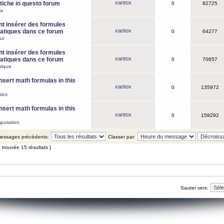
xantox
iche in questo forum
0
82725
ca
 insérer des formules
xantox
tiques dans ce forum
0
64277
ul
 insérer des formules
xantox
tiques dans ce forum
0
70657
sique
nsert math formulas in this
xantox
0
135972
ics
nsert math formulas in this
xantox
0
158292
putation
 messages précédents:
Classer par:
 trouvée 15 résultats ]
Sauter vers: