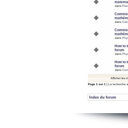
matemat
dans
Fisi
Comment
mathéma
dans
Calc
Comment
mathéma
dans
Phy
How to i
forum
dans
Phys
How to i
forum
dans
Com
Afficher les
Page
1
sur
1
[ La recherche a
Index du forum