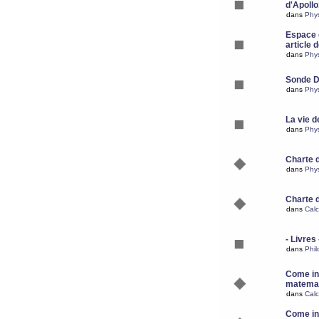
d'Apoll
dans
Phy
Espace d
article 
dans
Phy
Sonde 
dans
Phy
La vie d
dans
Phy
Charte 
dans
Phy
Charte 
dans
Calc
- Livres 
dans
Phil
Come ins
matemat
dans
Calc
Come ins