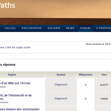
CALCUL
PHILOSOPHIE
GALERIE
NEWS
FORUM
A PROPO
Nous sommes le 08 A
onse
|
Voir les sujets actifs
ns réponse
Sujets
Auteur
Réponses
Vus
 d'un Wiki sur l'Arche
Gilgamesh
0
114377
sique
it, de l'historicité et de
Gilgamesh
me.
0
74658
osophie
ours lunaire des astronautes