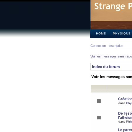
HOME
PHYSIQUE
Connexion
Inscription
Voir les messages sans rép
Index du forum
Voir les messages sa
Création
dans
Phy
De l'espr
l'athéis
dans
Phil
Le parc