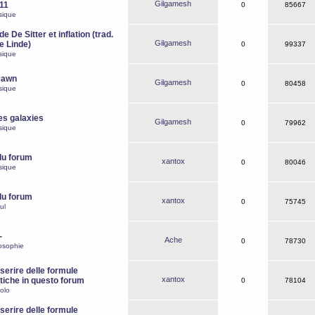
Gilgamesh
o11
0
85667
sique
e De Sitter et inflation (trad.
Gilgamesh
de Linde)
0
99337
sique
Dawn
Gilgamesh
0
80458
sique
es galaxies
Gilgamesh
0
79962
sique
du forum
xantox
0
80046
sique
du forum
xantox
0
75745
ul
-
Ache
0
78730
osophie
erire delle formule
xantox
iche in questo forum
0
78104
olo
erire delle formule