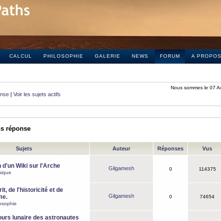
CALCUL
PHILOSOPHIE
GALERIE
NEWS
FORUM
A PROPO
Nous sommes le 07 A
onse
|
Voir les sujets actifs
ns réponse
Sujets
Auteur
Réponses
Vus
 d'un Wiki sur l'Arche
Gilgamesh
0
114375
sique
it, de l'historicité et de
Gilgamesh
me.
0
74654
osophie
ours lunaire des astronautes