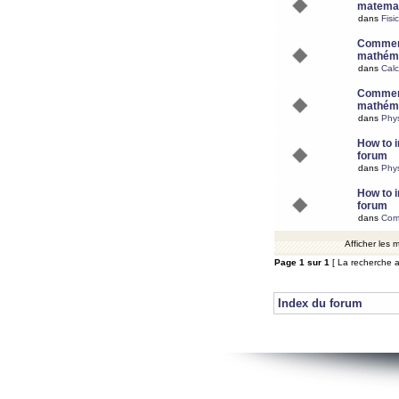
matemat
dans
Fisi
Comment
mathéma
dans
Calc
Comment
mathéma
dans
Phy
How to i
forum
dans
Phys
How to i
forum
dans
Com
Afficher les
Page
1
sur
1
[ La recherche a
Index du forum