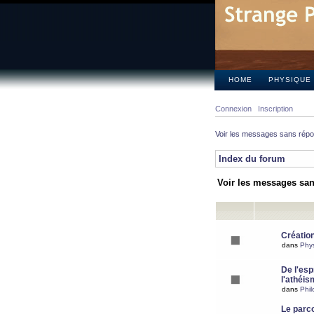
HOME
PHYSIQUE
Connexion
Inscription
Voir les messages sans rép
Index du forum
Voir les messages sa
Création
dans
Phy
De l'espr
l'athéis
dans
Phil
Le parc