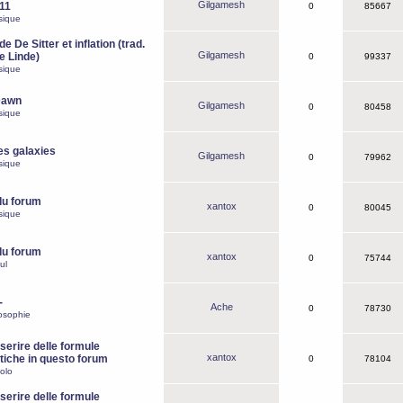
Gilgamesh
o11
0
85667
sique
e De Sitter et inflation (trad.
Gilgamesh
de Linde)
0
99337
sique
Dawn
Gilgamesh
0
80458
sique
es galaxies
Gilgamesh
0
79962
sique
du forum
xantox
0
80045
sique
du forum
xantox
0
75744
ul
-
Ache
0
78730
osophie
erire delle formule
xantox
iche in questo forum
0
78104
olo
erire delle formule