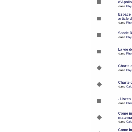
d'Apoll
dans
Phy
Espace d
article 
dans
Phy
Sonde 
dans
Phy
La vie d
dans
Phy
Charte 
dans
Phy
Charte 
dans
Calc
- Livres 
dans
Phil
Come ins
matemat
dans
Calc
Come ins