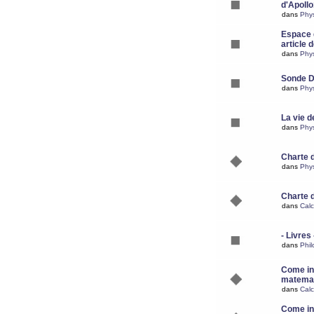
d'Apoll
dans
Phy
Espace d
article 
dans
Phy
Sonde 
dans
Phy
La vie d
dans
Phy
Charte 
dans
Phy
Charte 
dans
Calc
- Livres 
dans
Phil
Come ins
matemat
dans
Calc
Come ins