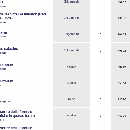
Gilgamesh
o11
0
85667
sique
e De Sitter et inflation (trad.
Gilgamesh
de Linde)
0
99337
sique
Dawn
Gilgamesh
0
80458
sique
es galaxies
Gilgamesh
0
79962
sique
du forum
xantox
0
80045
sique
du forum
xantox
0
75744
ul
-
Ache
0
78730
osophie
erire delle formule
xantox
iche in questo forum
0
78104
olo
erire delle formule