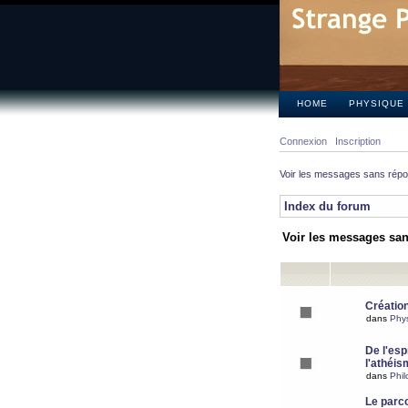
HOME
PHYSIQUE
Connexion
Inscription
Voir les messages sans rép
Index du forum
Voir les messages sa
Création
dans
Phy
De l'espr
l'athéis
dans
Phil
Le parc