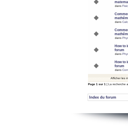
matemat
dans
Fisi
Comment
mathéma
dans
Calc
Comment
mathéma
dans
Phy
How to i
forum
dans
Phys
How to i
forum
dans
Com
Afficher les
Page
1
sur
1
[ La recherche a
Index du forum