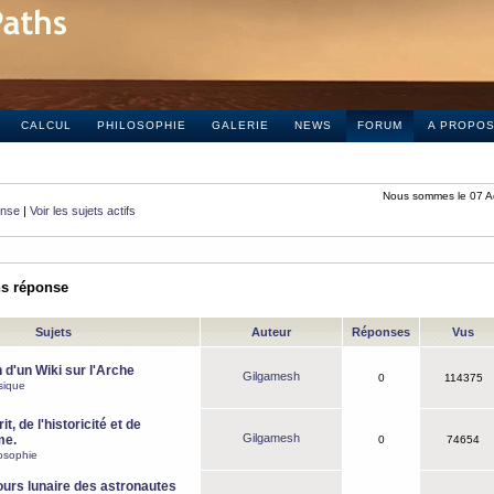
CALCUL
PHILOSOPHIE
GALERIE
NEWS
FORUM
A PROPO
Nous sommes le 07 A
onse
|
Voir les sujets actifs
ns réponse
Sujets
Auteur
Réponses
Vus
 d'un Wiki sur l'Arche
Gilgamesh
0
114375
sique
it, de l'historicité et de
Gilgamesh
me.
0
74654
osophie
ours lunaire des astronautes