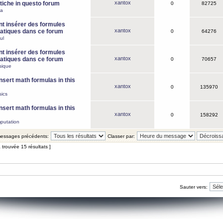
xantox
iche in questo forum
0
82725
ca
 insérer des formules
xantox
tiques dans ce forum
0
64276
ul
 insérer des formules
xantox
tiques dans ce forum
0
70657
sique
nsert math formulas in this
xantox
0
135970
ics
nsert math formulas in this
xantox
0
158292
putation
 messages précédents:
Classer par:
 trouvée 15 résultats ]
Sauter vers: