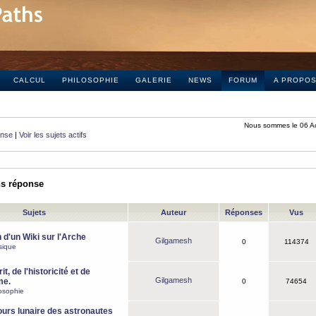
CALCUL
PHILOSOPHIE
GALERIE
NEWS
FORUM
A PROPO
Nous sommes le 06 A
onse
|
Voir les sujets actifs
ns réponse
Sujets
Auteur
Réponses
Vus
 d'un Wiki sur l'Arche
Gilgamesh
0
114374
sique
it, de l'historicité et de
Gilgamesh
me.
0
74654
osophie
ours lunaire des astronautes