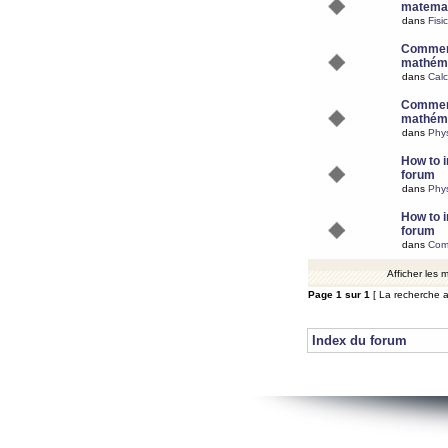
matemat
dans
Fisi
Comment
mathéma
dans
Calc
Comment
mathéma
dans
Phy
How to i
forum
dans
Phys
How to i
forum
dans
Com
Afficher les
Page
1
sur
1
[ La recherche a
Index du forum