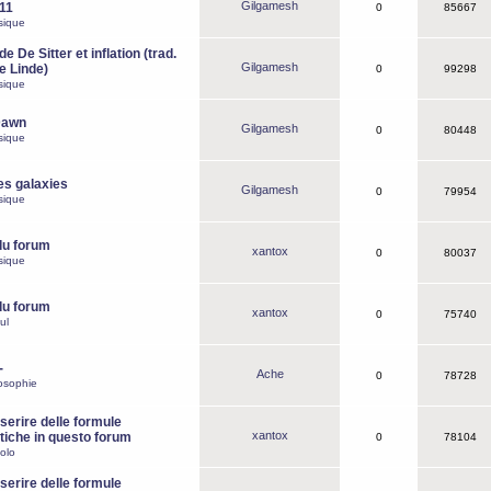
Gilgamesh
o11
0
85667
sique
e De Sitter et inflation (trad.
Gilgamesh
de Linde)
0
99298
sique
Dawn
Gilgamesh
0
80448
sique
es galaxies
Gilgamesh
0
79954
sique
du forum
xantox
0
80037
sique
du forum
xantox
0
75740
ul
-
Ache
0
78728
osophie
erire delle formule
xantox
iche in questo forum
0
78104
olo
erire delle formule