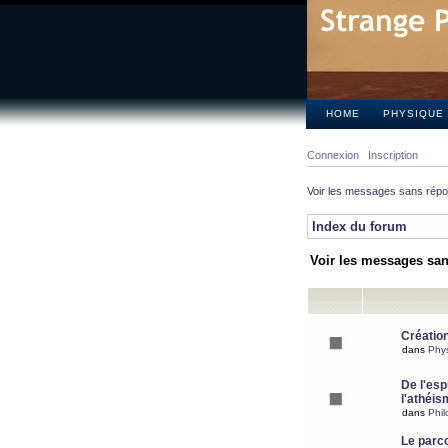
HOME
PHYSIQUE
Connexion
Inscription
Voir les messages sans rép
Index du forum
Voir les messages sa
Création
dans
Phy
De l'espr
l'athéis
dans
Phil
Le parc