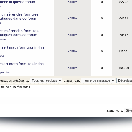
xantox
iche in questo forum
0
82722
ca
 insérer des formules
xantox
tiques dans ce forum
0
64271
ul
 insérer des formules
xantox
tiques dans ce forum
0
70647
sique
nsert math formulas in this
xantox
0
135961
ics
nsert math formulas in this
xantox
0
158290
putation
 messages précédents:
Classer par:
 trouvée 15 résultats ]
Sauter vers: