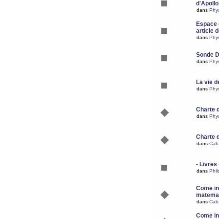
d'Apoll
dans
Phy
Espace d
article 
dans
Phy
Sonde 
dans
Phy
La vie d
dans
Phy
Charte 
dans
Phy
Charte 
dans
Calc
- Livres 
dans
Phil
Come ins
matemat
dans
Calc
Come ins