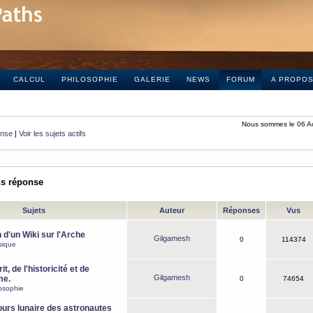
CALCUL
PHILOSOPHIE
GALERIE
NEWS
FORUM
A PROPO
Nous sommes le 06 A
onse
|
Voir les sujets actifs
ns réponse
Sujets
Auteur
Réponses
Vus
 d'un Wiki sur l'Arche
Gilgamesh
0
114374
sique
it, de l'historicité et de
Gilgamesh
me.
0
74654
osophie
ours lunaire des astronautes