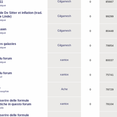
Gilgamesh
o11
0
85667
sique
e De Sitter et inflation (trad.
Gilgamesh
de Linde)
0
99299
sique
Dawn
Gilgamesh
0
80448
sique
es galaxies
Gilgamesh
0
79954
sique
du forum
xantox
0
80037
sique
du forum
xantox
0
75741
ul
-
Ache
0
78729
osophie
erire delle formule
xantox
iche in questo forum
0
78104
olo
erire delle formule