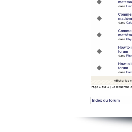
matemat
dans
Fisi
Comment
mathéma
dans
Calc
Comment
mathéma
dans
Phy
How to i
forum
dans
Phys
How to i
forum
dans
Com
Afficher les
Page
1
sur
1
[ La recherche a
Index du forum