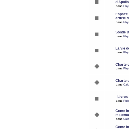
d'Apoll
dans
Phy
Espace d
article 
dans
Phy
Sonde 
dans
Phy
La vie d
dans
Phy
Charte 
dans
Phy
Charte 
dans
Calc
- Livres 
dans
Phil
Come ins
matemat
dans
Calc
Come ins