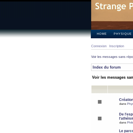
HOME
PHYSIQUE
Connexion
Inscription
Voir les messages sans rép
Index du forum
Voir les messages sa
Création
dans
Phy
De l'espr
l'athéis
dans
Phil
Le parc