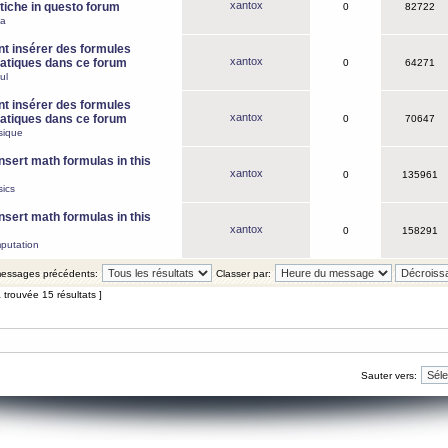
xantox
iche in questo forum
0
82722
ca
 insérer des formules
xantox
tiques dans ce forum
0
64271
ul
 insérer des formules
xantox
tiques dans ce forum
0
70647
sique
nsert math formulas in this
xantox
0
135961
ics
nsert math formulas in this
xantox
0
158291
putation
 messages précédents:
Classer par:
 trouvée 15 résultats ]
Sauter vers: