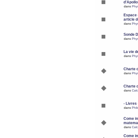
d'Apoll
dans
Phy
Espace d
article 
dans
Phy
Sonde 
dans
Phy
La vie d
dans
Phy
Charte 
dans
Phy
Charte 
dans
Calc
- Livres 
dans
Phil
Come ins
matemat
dans
Calc
Come ins