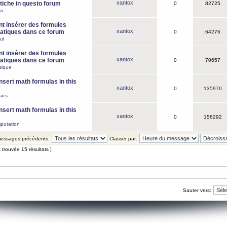
xantox
iche in questo forum
0
82725
ca
 insérer des formules
xantox
tiques dans ce forum
0
64276
ul
 insérer des formules
xantox
tiques dans ce forum
0
70657
sique
nsert math formulas in this
xantox
0
135970
ics
nsert math formulas in this
xantox
0
158292
putation
 messages précédents:
Classer par:
 trouvée 15 résultats ]
Sauter vers: