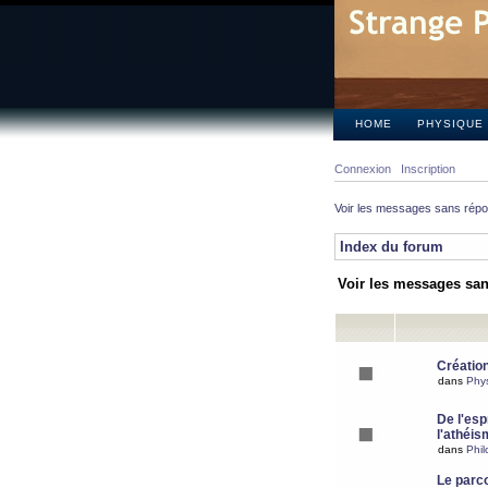
HOME
PHYSIQUE
Connexion
Inscription
Voir les messages sans rép
Index du forum
Voir les messages sa
Création
dans
Phy
De l'espr
l'athéis
dans
Phil
Le parc