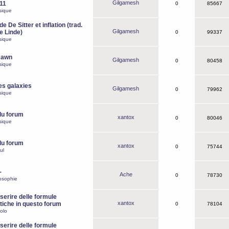
Gilgamesh
o11
0
85667
sique
e De Sitter et inflation (trad.
Gilgamesh
de Linde)
0
99337
sique
Dawn
Gilgamesh
0
80458
sique
es galaxies
Gilgamesh
0
79962
sique
du forum
xantox
0
80046
sique
du forum
xantox
0
75744
ul
-
Ache
0
78730
osophie
erire delle formule
xantox
iche in questo forum
0
78104
olo
erire delle formule