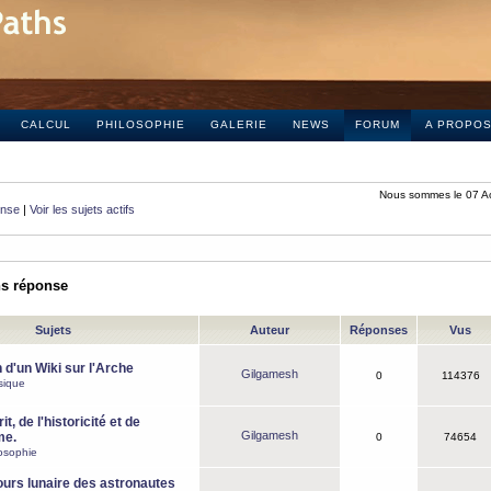
CALCUL
PHILOSOPHIE
GALERIE
NEWS
FORUM
A PROPO
Nous sommes le 07 A
onse
|
Voir les sujets actifs
ns réponse
Sujets
Auteur
Réponses
Vus
 d'un Wiki sur l'Arche
Gilgamesh
0
114376
sique
it, de l'historicité et de
Gilgamesh
me.
0
74654
osophie
ours lunaire des astronautes