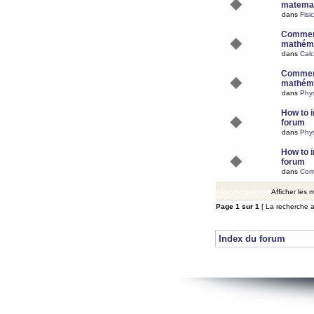
matemat
dans
Fisi
Comment
mathéma
dans
Calc
Comment
mathéma
dans
Phy
How to i
forum
dans
Phys
How to i
forum
dans
Com
Afficher les
Page
1
sur
1
[ La recherche a
Index du forum