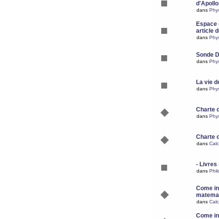
d'Apoll
dans
Phy
Espace d
article 
dans
Phy
Sonde 
dans
Phy
La vie d
dans
Phy
Charte 
dans
Phy
Charte 
dans
Calc
- Livres 
dans
Phil
Come ins
matemat
dans
Calc
Come ins