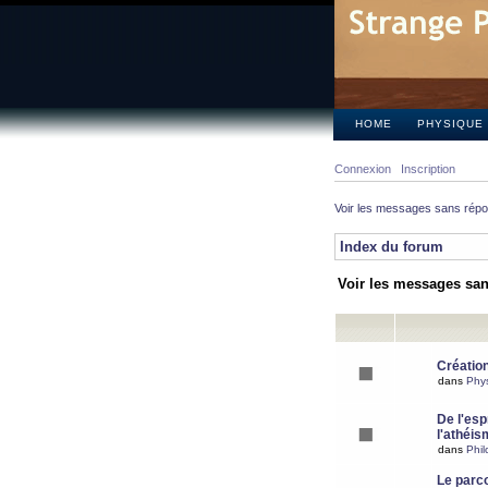
HOME
PHYSIQUE
Connexion
Inscription
Voir les messages sans rép
Index du forum
Voir les messages sa
Création
dans
Phy
De l'espr
l'athéis
dans
Phil
Le parc