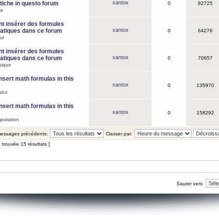
xantox
iche in questo forum
0
82725
ca
 insérer des formules
xantox
tiques dans ce forum
0
64276
ul
 insérer des formules
xantox
tiques dans ce forum
0
70657
sique
nsert math formulas in this
xantox
0
135970
ics
nsert math formulas in this
xantox
0
158292
putation
 messages précédents:
Classer par:
 trouvée 15 résultats ]
Sauter vers: