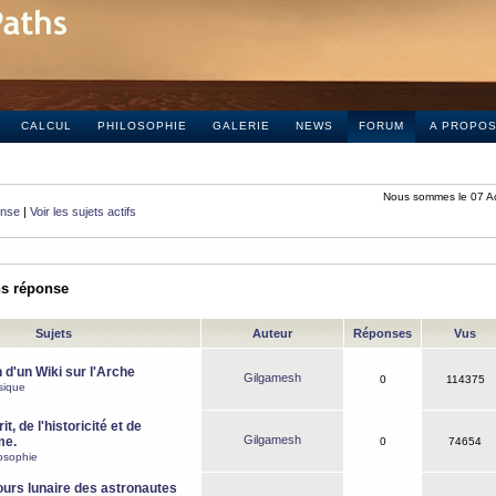
CALCUL
PHILOSOPHIE
GALERIE
NEWS
FORUM
A PROPO
Nous sommes le 07 A
onse
|
Voir les sujets actifs
ns réponse
Sujets
Auteur
Réponses
Vus
 d'un Wiki sur l'Arche
Gilgamesh
0
114375
sique
it, de l'historicité et de
Gilgamesh
me.
0
74654
osophie
ours lunaire des astronautes