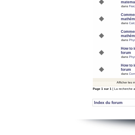
matemat
dans
Fisi
Comment
mathéma
dans
Calc
Comment
mathéma
dans
Phy
How to i
forum
dans
Phys
How to i
forum
dans
Com
Afficher les
Page
1
sur
1
[ La recherche a
Index du forum