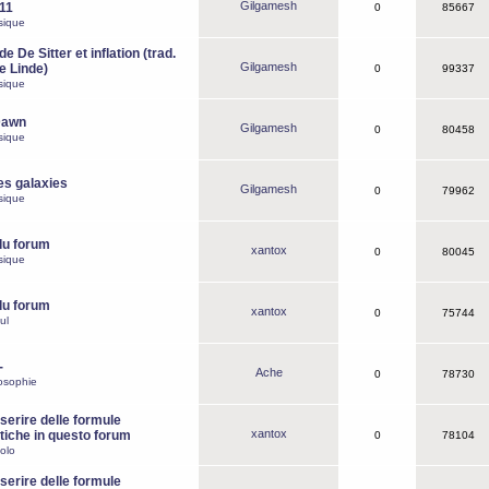
Gilgamesh
o11
0
85667
sique
e De Sitter et inflation (trad.
Gilgamesh
de Linde)
0
99337
sique
Dawn
Gilgamesh
0
80458
sique
es galaxies
Gilgamesh
0
79962
sique
du forum
xantox
0
80045
sique
du forum
xantox
0
75744
ul
-
Ache
0
78730
osophie
erire delle formule
xantox
iche in questo forum
0
78104
olo
erire delle formule